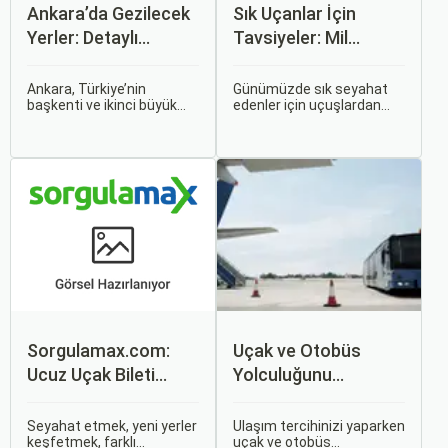
Ankara’da Gezilecek
Sık Uçanlar İçin
Yerler: Detaylı
Tavsiyeler: Mil
Rehber
Puanları ve Fırsatlar
Ankara, Türkiye’nin
Günümüzde sık seyahat
başkenti ve ikinci büyük
edenler için uçuşlardan
şehri olarak zengin tarihî
maksimum verim almak
mirası, kültürel etkinlikleri
oldukça önemli. Bu
ve modern yaşam tarzı ile
noktada devreye mil
dikkat çekmektedir.
puanları ve çeşitli seyahat
Anadolu’nun kalbinde yer
fırsatları giriyor.
alan bu şehir, hem tarihî
zenginlikleri hem de doğal
güzellikleri ile
ziyaretçilerine çeşitli keşif
imkanları sunmaktadır.
Sorgulamax.com:
Uçak ve Otobüs
Ucuz Uçak Bileti
Yolculuğunu
Rehberi
Karşılaştırın: Hangisi
Sizin İçin Uygun?
Seyahat etmek, yeni yerler
Ulaşım tercihinizi yaparken
keşfetmek, farklı
uçak ve otobüs