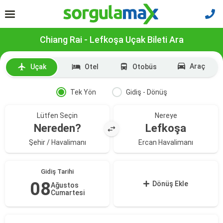
Chiang Rai - Lefkoşa Uçak Bileti Ara
Araç
Uçak
Otel
Otobüs
Tek Yön
Gidiş - Dönüş
Lütfen Seçin
Nereye
Nereden?
Lefkoşa
Şehir / Havalimanı
Ercan Havalimanı
Gidiş Tarihi
08
Dönüş Ekle
Ağustos
Cumartesi