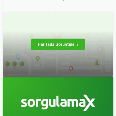
kültürlerle tanışmak ve
seçenekleri arasında
unutulmaz anılar
kararsız kalabilirsiniz. Her
biriktirmek için mükemmel
iki ulaşım şekli de farklı
bir yoldur. Bu yolculukların
ihtiyaçlara hitap eden,
ilk adımı ise, genellikle bir
çeşitli avantajlar ve
uçak bileti satın almaktır.
dezavantajlar sunar.
Haritada Görüntüle