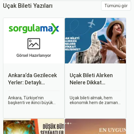
Uçak Bileti Yazıları
Tümünü gör
Ankara’da Gezilecek
Uçak Bileti Alırken
Yerler: Detaylı
Nelere Dikkat
Rehber
Etmelisiniz?
Ankara, Türkiye’nin
Uçak bileti almak, hem
başkenti ve ikinci büyük
ekonomik hem de zaman
şehri olarak zengin tarihî
açısından en verimli seçimi
mirası, kültürel etkinlikleri
yapmak açısından dikkat
ve modern yaşam tarzı ile
edilmesi gereken birçok
dikkat çekmektedir.
unsuru barındırır. Bu
Anadolu’nun kalbinde yer
makalede, uçak bileti
alan bu şehir, hem tarihî
alırken dikkat etmeniz