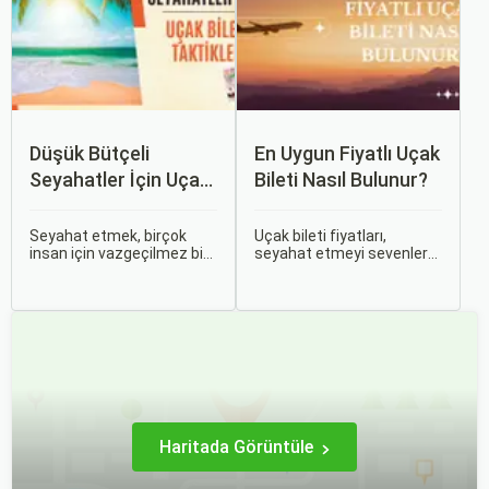
zenginlikleri hem de doğal
gereken önemli noktaları
güzellikleri ile
ele alacak ve Sorgulamax.
ziyaretçilerine çeşitli keşif
imkanları sunmaktadır.
Düşük Bütçeli
En Uygun Fiyatlı Uçak
Seyahatler İçin Uçak
Bileti Nasıl Bulunur?
Bileti Taktikleri
Seyahat etmek, birçok
Uçak bileti fiyatları,
insan için vazgeçilmez bir
seyahat etmeyi sevenler
tutkudur. Yeni yerler
için önemli bir maliyet
keşfetmek, farklı
kalemidir. Ancak, doğru
kültürlerle tanışmak ve
stratejiler ve biraz
unutulmaz anılar
araştırma ile uygun fiyatlı
biriktirmek için seyahat
uçak bileti bulmak
etmek harika bir yoldur.
mümkündür.
Haritada Görüntüle