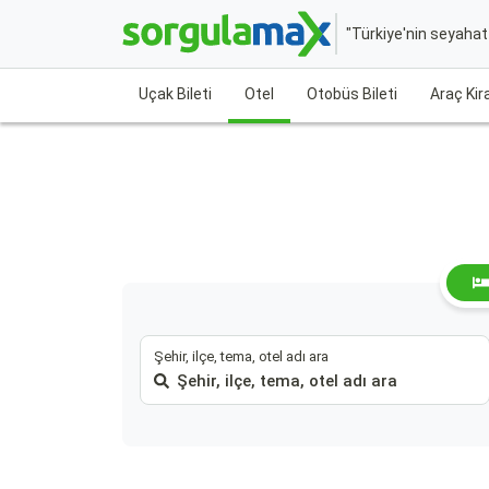
"Türkiye'nin seyaha
Uçak Bileti
Otel
Otobüs Bileti
Araç Ki
Şehir, ilçe, tema, otel adı ara