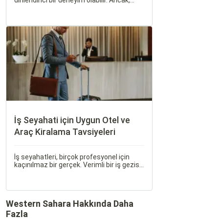
dinlendirici bir deneyim olabilir. Ancak,
tatilinizin kusursuz geçmesi için dikkat
edilmesi gereken en önemli faktörlerden
biri, konaklayacağınız otelin seçimidir.
İş Seyahati için Uygun Otel ve
Araç Kiralama Tavsiyeleri
İş seyahatleri, birçok profesyonel için
kaçınılmaz bir gerçek. Verimli bir iş gezisi,
planlamadan geçiyor; doğru otel seçimi
ve araç kiralama seçenekleri ise bu
planlamanın en önemli adımlarını
oluşturuyor.
Western Sahara Hakkında Daha
Fazla