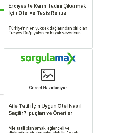
Erciyes'te Karın Tadını Çıkarmak
İçin Otel ve Tesis Rehberi
Türkiye’nin en yüksek dağlarından biri olan
Erciyes Dağı, yalnızca kayak severlerin
değil, aynı zamanda doğa ve macera
tutkunlarının da buluşma noktasıdır. Kış
aylarında beyaza bürünen bu dağ, kayak
merkezleri ve konforlu otelleri ile öne
çıkar.
Aile Tatili İçin Uygun Otel Nasıl
Seçilir? İpuçları ve Öneriler
Aile tatili planlamak, eğlenceli ve