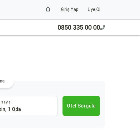
Giriş Yap
Üye Ol
0850 335 00 00
ama
 sayısı
Otel Sorgula
kin, 1 Oda