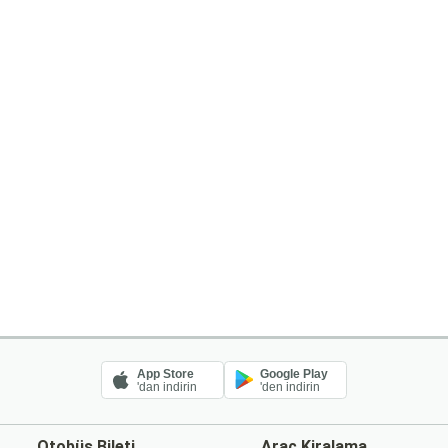
App Store
Google Play
'dan indirin
'den indirin
Otobüs Bileti
Araç Kiralama