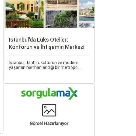
İstanbul'da Lüks Oteller:
Konforun ve İhtişamın Merkezi
İstanbul, tarihin, kültürün ve modern
yaşamın harmanlandığı bir metropol
olarak dünya çapında ünlüdür. Şehrin
zengin mirası ve kozmopolit yapısı, onu
ziyaret edenlere eşsiz bir deneyim sunar.