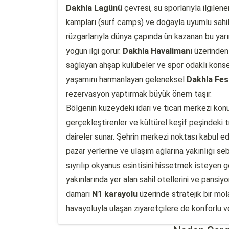
Dakhla Lagünü
çevresi, su sporlarıyla ilgilene
kampları (surf camps) ve doğayla uyumlu sahil r
rüzgarlarıyla dünya çapında ün kazanan bu yarı
yoğun ilgi görür.
Dakhla Havalimanı
üzerinden 
sağlayan ahşap kulübeler ve spor odaklı konsep
yaşamını harmanlayan geleneksel
Dakhla Fest
rezervasyon yaptırmak büyük önem taşır.
Bölgenin kuzeydeki idari ve ticari merkezi k
gerçekleştirenler ve kültürel keşif peşindeki tr
daireler sunar. Şehrin merkezi noktası kabul e
pazar yerlerine ve ulaşım ağlarına yakınlığı s
sıyrılıp okyanus esintisini hissetmek isteyen 
yakınlarında yer alan sahil otellerini ve pansiy
damarı
N1 karayolu
üzerinde stratejik bir mol
havayoluyla ulaşan ziyaretçilere de konforlu ve h