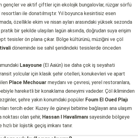
n gençler ve aktif çiftler için ekolojik bungalovlar, rüzgar sörfü
esortları ile donatılmıştır. Yıl boyunca kesintisiz esen
mada, özellikle ekim ve nisan ayları arasındaki yüksek sezonda
pratik bir şekilde ulaşılan lagün aksında, doğrudan suya erişim
t tesisler ön plana çıkar. Bölge kültürünü, müziğini ve çöl
ivali
döneminde ise sahil şeridindeki tesislerde önceden
onumundaki
Laayoune
(El Aaiún) ise daha çok iş seyahati
ansit yolcular için klasik şehir otelleri, konukevleri ve apart
dilen
Place Mechouar
meydanı ve çevresi, yerel restoranlara,
ebebiyle hareketli bir konaklama deneyimi vadeder. Çöl ikliminden
gezginler, şehre yakın konumdaki popüler
Foum El Oued Plajı
onları tercih eder. Kuzey ile güneyi birbirine bağlayan ana ulaşım
a noktası olan şehir,
Hassan I Havalimanı
sayesinde bölgeye
ızlı bir lojistik geçiş imkanı tanır.