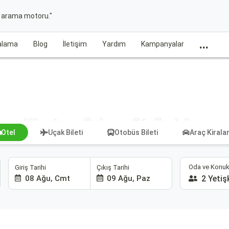
t arama motoru."
...
ralama
Blog
İletişim
Yardım
Kampanyalar
Western Sahara Otelleri Ara
Otel
Uçak Bileti
Otobüs Bileti
Araç Kiral
Oda ve Konuk
Giriş Tarihi
Çıkış Tarihi
08 Ağu, Cmt
09 Ağu, Paz
2 Yetiş