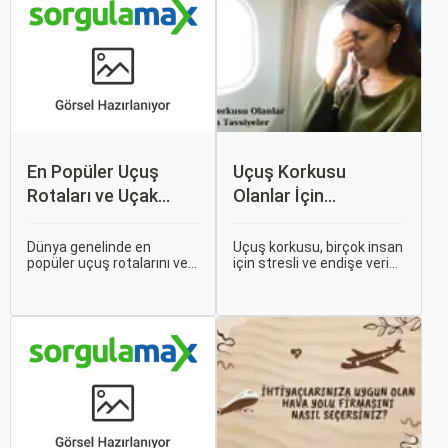
En Popüler Uçuş
Uçuş Korkusu
Rotaları ve Uçak
Olanlar İçin
Bileti Fiyatları
Tavsiyeler
Dünya genelinde en
Uçuş korkusu, birçok insan
popüler uçuş rotalarını ve
için stresli ve endişe verici
bu rotalardaki uçak bileti
bir durumdur. Uçuş
fiyatlarına dair ayrıntılı bir
sırasında hissedilen bu
analiz yapmak oldukça
korku ve endişe, seyahat
kapsamlı bir konudur. En
etmek zorunda olan kişiler
popüler rotalar, çeşitli
için büyük bir sorun teşkil
faktörlere bağlı olarak
edebilir.
değişebilir; bunlar arasında
ekonomik durumlar, turizm
trendleri ve uluslararası
ilişkiler bulunmaktadır.