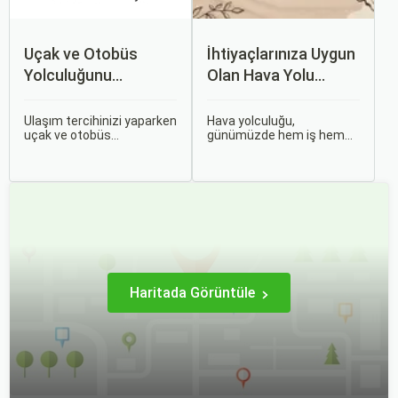
Uçak ve Otobüs
İhtiyaçlarınıza Uygun
Yolculuğunu
Olan Hava Yolu
Karşılaştırın: Hangisi
Firmasını Nasıl
Sizin İçin Uygun?
Seçersiniz?
Ulaşım tercihinizi yaparken
Hava yolculuğu,
uçak ve otobüs
günümüzde hem iş hem
seçenekleri arasında
de tatil amaçlı seyahat
kararsız kalabilirsiniz. Her
edenler için vazgeçilmez
iki ulaşım şekli de farklı
bir ulaşım şekli haline geldi.
ihtiyaçlara hitap eden,
Ancak, her hava yolu
çeşitli avantajlar ve
firması sunduğu hizmetler
dezavantajlar sunar.
ve fiyatlandırma politikaları
açısından farklılık gösterir.
Haritada Görüntüle