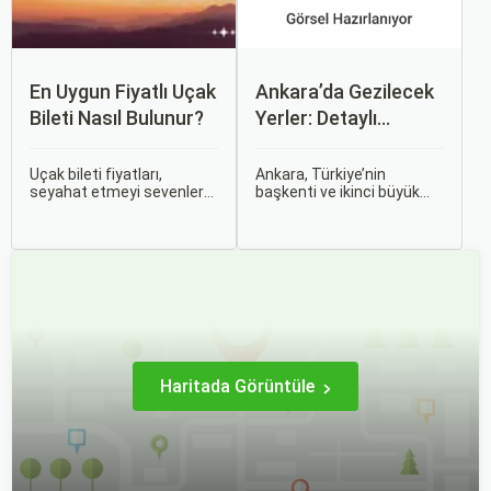
En Uygun Fiyatlı Uçak
Ankara’da Gezilecek
Bileti Nasıl Bulunur?
Yerler: Detaylı
Rehber
Uçak bileti fiyatları,
Ankara, Türkiye’nin
seyahat etmeyi sevenler
başkenti ve ikinci büyük
için önemli bir maliyet
şehri olarak zengin tarihî
kalemidir. Ancak, doğru
mirası, kültürel etkinlikleri
stratejiler ve biraz
ve modern yaşam tarzı ile
araştırma ile uygun fiyatlı
dikkat çekmektedir.
uçak bileti bulmak
Anadolu’nun kalbinde yer
mümkündür.
alan bu şehir, hem tarihî
zenginlikleri hem de doğal
güzellikleri ile
ziyaretçilerine çeşitli keşif
imkanları sunmaktadır.
Haritada Görüntüle