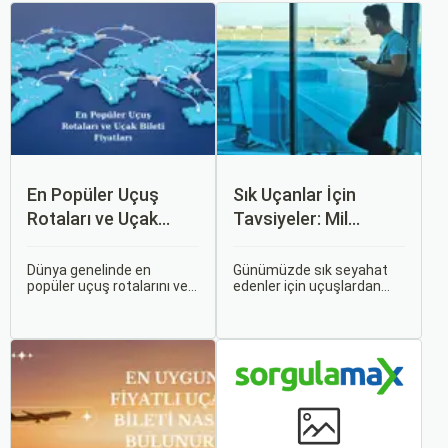
En Popüler Uçuş
Sık Uçanlar İçin
Rotaları ve Uçak
Tavsiyeler: Mil
Bileti Fiyatları
Puanları ve Fırsatlar
Dünya genelinde en
Günümüzde sık seyahat
popüler uçuş rotalarını ve
edenler için uçuşlardan
bu rotalardaki uçak bileti
maksimum verim almak
fiyatlarına dair ayrıntılı bir
oldukça önemli. Bu
analiz yapmak oldukça
noktada devreye mil
kapsamlı bir konudur. En
puanları ve çeşitli seyahat
popüler rotalar, çeşitli
fırsatları giriyor.
faktörlere bağlı olarak
değişebilir; bunlar arasında
ekonomik durumlar, turizm
trendleri ve uluslararası
ilişkiler bulunmaktadır.