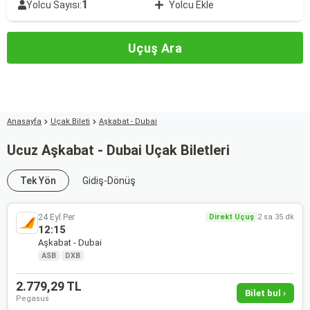
1
Yolcu Sayısı:
Yolcu Ekle
Uçuş Ara
Anasayfa
Uçak Bileti
Aşkabat - Dubai
Ucuz Aşkabat - Dubai Uçak Biletleri
Tek Yön
Gidiş-Dönüş
24 Eyl Per
Direkt Uçuş
2 sa 35 dk
12:15
Aşkabat - Dubai
ASB
·
DXB
2.779,29 TL
Bilet bul ›
Pegasus