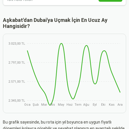
Aşkabat'dan Dubai'ya Uçmak İçin En Ucuz Ay
Hangisidir?
3.023,00 TL
2.797,00 TL
2.571,00 TL
2.345,00 TL
Oca
Şub
Mar
Nis
May
Haz
Tem
Ağu
Eyl
Eki
Kas
Ara
Bu grafik sayesinde, bu rota için yıl boyunca en uygun fiyatlı
dönemleri kolayca görebilir ve seyahat planınızı en avantajlı şekilde