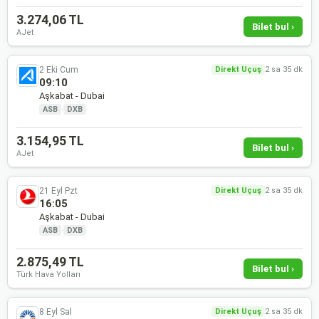
3.274,06 TL
Bilet bul ›
AJet
2 Eki Cum
Direkt Uçuş
2 sa 35 dk
09:10
Aşkabat - Dubai
ASB
·
DXB
3.154,95 TL
Bilet bul ›
AJet
21 Eyl Pzt
Direkt Uçuş
2 sa 35 dk
16:05
Aşkabat - Dubai
ASB
·
DXB
2.875,49 TL
Bilet bul ›
Türk Hava Yolları
8 Eyl Sal
Direkt Uçuş
2 sa 35 dk