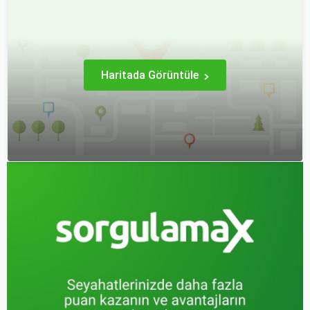
için büyük bir sorun teşkil
yapmak, yalnızca
edebilir.
seyahatin maliyetini
azaltmakla kalmaz, aynı
zamanda daha kaliteli bir
seyahat deneyimi
yaşamanızı sağlar.
Haritada Görüntüle