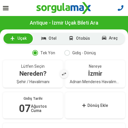
Antique - İzmir Uçak Bileti Ara
Araç
Uçak
Otel
Otobüs
Tek Yön
Gidiş - Dönüş
Lütfen Seçin
Nereye
Nereden?
İzmir
Şehir / Havalimanı
Adnan Menderes Havalimanı
Gidiş Tarihi
07
Dönüş Ekle
Ağustos
Cuma