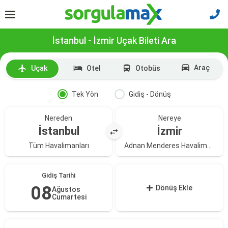
İstanbul - İzmir Uçak Bileti Ara
Araç
Uçak
Otel
Otobüs
Tek Yön
Gidiş - Dönüş
Nereden
Nereye
İstanbul
İzmir
Tüm Havalimanları
Adnan Menderes Havalimanı
Gidiş Tarihi
08
Dönüş Ekle
Ağustos
Cumartesi