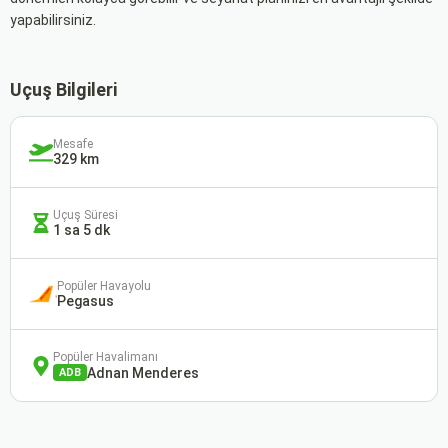
yapabilirsiniz.
Uçuş Bilgileri
Mesafe
329 km
Uçuş Süresi
1 sa 5 dk
Popüler Havayolu
Pegasus
Popüler Havalimanı
Adnan Menderes
ADB