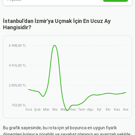
İstanbul'dan İzmir'ya Uçmak İçin En Ucuz Ay
Hangisidir?
6.998,00 TL
4.916,00 TL
2.835,00 TL
753,00 TL
Oca
Şub
Mar
Nis
May
Haz
Tem
Ağu
Eyl
Eki
Kas
Ara
Bu grafik sayesinde, bu rota için yıl boyunca en uygun fiyatlı
dönemleri kolayca görebilir ve seyahat planınızı en avantajlı şekilde