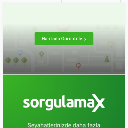
yaşam tarzı ile öne çıkan
kıtayı birleştiren bu şehir,
bir şehirdir. Türkiye’nin en
binlerce yıllık tarihine
büyük üçüncü şehri olan
rağmen modern dünyanın
İzmir, farklı dönemlere ait
dinamikleriyle uyum içinde
tarihi eserleri, eşsiz plajları
yaşamaktadır.
ve renkli gece hayatı ile
ziyaretçilerine unutulmaz
deneyimler sunmaktadır.
Haritada Görüntüle