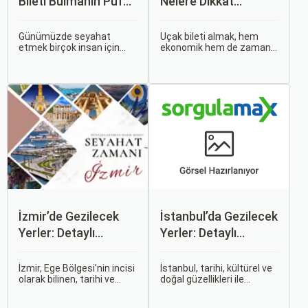
Bileti Bulmanın Püf
Nelere Dikkat
Noktaları Nelerdir?
Etmelisiniz?
Günümüzde seyahat
Uçak bileti almak, hem
etmek birçok insan için
ekonomik hem de zaman
vazgeçilmez bir tutku
açısından en verimli seçimi
haline gelmiş durumda.
yapmak açısından dikkat
Ancak, bazen planlarımız
edilmesi gereken birçok
son dakikaya kalabiliyor ve
unsuru barındırır. Bu
bu durumda uygun fiyatlı
makalede, uçak bileti
uçak bileti bulmak
alırken dikkat etmeniz
zorlaşabiliyor.
gereken önemli noktaları
ele alacak ve Sorgulamax.
İzmir’de Gezilecek
İstanbul’da Gezilecek
Yerler: Detaylı
Yerler: Detaylı
Rehber
Rehber
İzmir, Ege Bölgesi’nin incisi
İstanbul, tarihi, kültürel ve
olarak bilinen, tarihi ve
doğal güzellikleri ile
kültürel zenginlikleri, doğal
dünyanın en büyüleyici
güzellikleri ve modern
şehirlerinden biridir. İki