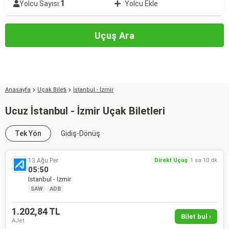
1
Yolcu Sayısı:
Yolcu Ekle
Uçuş Ara
Anasayfa
Uçak Bileti
İstanbul - İzmir
Ucuz İstanbul - İzmir Uçak Biletleri
Tek Yön
Gidiş-Dönüş
13 Ağu Per
Direkt Uçuş
1 sa 10 dk
05:50
İstanbul - İzmir
SAW
·
ADB
1.202,84 TL
Bilet bul ›
AJet