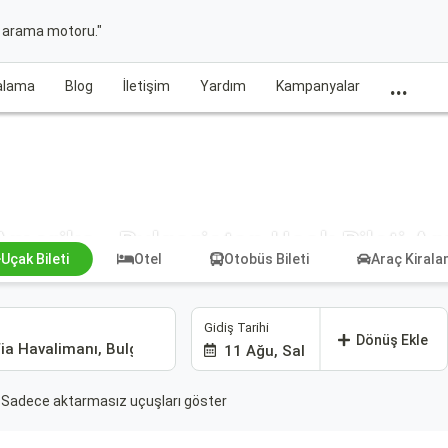
t arama motoru."
...
ralama
Blog
İletişim
Yardım
Kampanyalar
Amerika - Bulgaristan Uçak Bileti Ar
Uçak Bileti
Otel
Otobüs Bileti
Araç Kiral
Gidiş Tarihi
Dönüş Ekle
11 Ağu, Sal
Sadece aktarmasız uçuşları göster