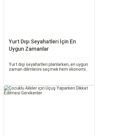
Yurt Dışı Seyahatleri İçin En
Uygun Zamanlar
Yurt dışı seyahatleri planlarken, en uygun
zaman dilimlerini seçmek hem ekonomik
açıdan avantaj sağlar hem de daha keyifli
bir tatil geçirmenizi sağlar. Bu yazıda,
mevsimsel değişiklikleri, özel tatil
günlerini ve Sorgulamax.