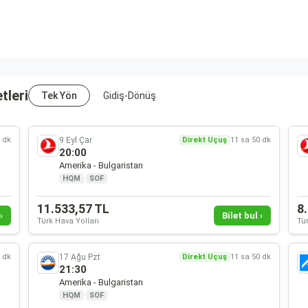
tleri
Tek Yön
Gidiş-Dönüş
9 Eyl Çar
0 dk
Direkt Uçuş
11 sa 50 dk
20:00
Amerika - Bulgaristan
HQM
·
SOF
11.533,57 TL
8
›
Bilet bul ›
Türk Hava Yolları
Tür
17 Ağu Pzt
0 dk
Direkt Uçuş
11 sa 50 dk
21:30
Amerika - Bulgaristan
HQM
·
SOF