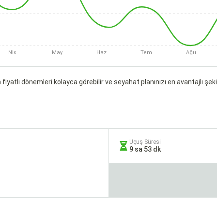
Nis
May
Haz
Tem
Ağu
fiyatlı dönemleri kolayca görebilir ve seyahat planınızı en avantajlı şekil
Uçuş Süresi
9 sa 53 dk