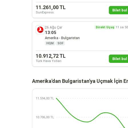
11.261,00 TL
Bilet bul 
SunExpress
26 Ağu Çar
Direkt Uçuş
11 sa 5
13:05
Amerika - Bulgaristan
HQM
·
SOF
10.912,72 TL
Bilet bul 
Türk Hava Yolları
Amerika'dan Bulgaristan'ya Uçmak İçin E
11.594,00 TL
10.706,00 TL