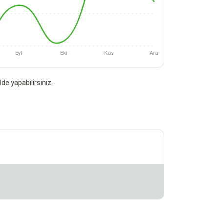
Eyl
Eki
Kas
Ara
de yapabilirsiniz.