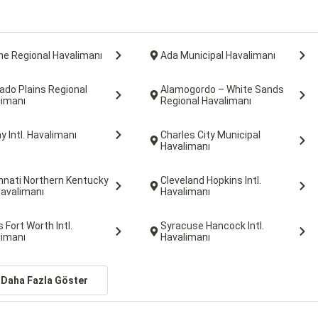
ne Regional Havalimanı
Ada Municipal Havalimanı
ado Plains Regional
Alamogordo – White Sands
limanı
Regional Havalimanı
y Intl. Havalimanı
Charles City Municipal
Havalimanı
nnati Northern Kentucky
Cleveland Hopkins Intl.
 Havalimanı
Havalimanı
s Fort Worth Intl.
Syracuse Hancock Intl.
limanı
Havalimanı
Daha Fazla Göster