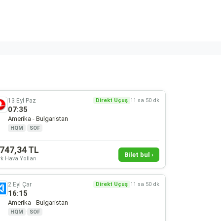
13 Eyl Paz
Direkt Uçuş
11 sa 50 dk
07:35
Amerika - Bulgaristan
HQM
·
SOF
.747,34 TL
Bilet bul ›
k Hava Yolları
2 Eyl Çar
Direkt Uçuş
11 sa 50 dk
16:15
Amerika - Bulgaristan
HQM
·
SOF