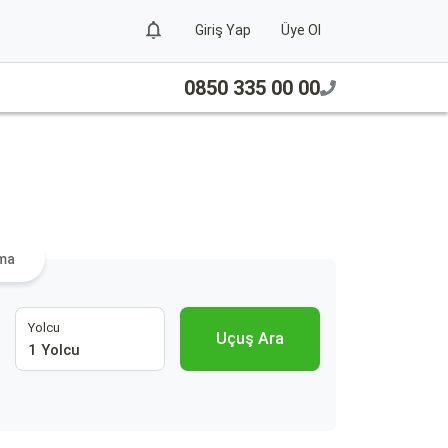
Giriş Yap
Üye Ol
0850 335 00 00
a
ama
Yolcu
Uçuş Ara
1 Yolcu