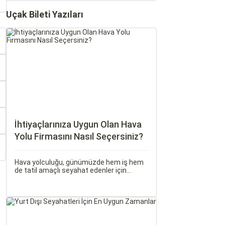
Uçak Bileti Yazıları
İhtiyaçlarınıza Uygun Olan Hava
Yolu Firmasını Nasıl Seçersiniz?
Hava yolculuğu, günümüzde hem iş hem
de tatil amaçlı seyahat edenler için
vazgeçilmez bir ulaşım şekli haline geldi.
Ancak, her hava yolu firması sunduğu
hizmetler ve fiyatlandırma politikaları
açısından farklılık gösterir.