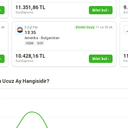
11.351,86 TL
9
›
Bilet bul ›
SunExpress
AJ
3 Eyl Per
0 dk
Direkt Uçuş
11 sa 50 dk
13:35
Amerika - Bulgaristan
HQM
·
SOF
10.428,16 TL
1
›
Bilet bul ›
SunExpress
Pe
n Ucuz Ay Hangisidir?