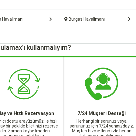
a Havalimanı
Burgas Havalimanı
ulamax'ı kullanmalıyım?
lay ve Hızlı Rezervasyon
7/24 Müşteri Desteği
nıcı dostu arayüzümüz ile hızlı
Herhangi bir sorunuz veya
lay bir şekilde biletinizi rezerve
sorununuz için 7/24 yanınızdayız.
edin. Zaman kaybetmeden
Müşteri hizmetlerimizle her an
uçuşunuza odaklanın.
iletişime geçebilirsiniz.