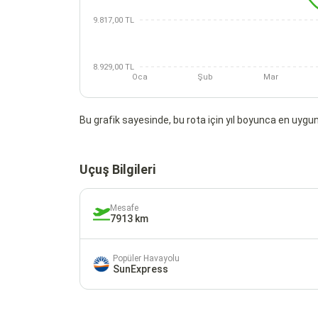
9.817,00 TL
8.929,00 TL
Oca
Şub
Mar
Bu grafik sayesinde, bu rota için yıl boyunca en uygun 
Uçuş Bilgileri
Mesafe
7913 km
Popüler Havayolu
SunExpress