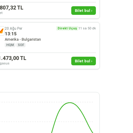
.807,32 TL
Bilet bul ›
et
20 Ağu Per
Direkt Uçuş
11 sa 50 dk
13:15
Amerika - Bulgaristan
HQM
·
SOF
1.473,00 TL
Bilet bul ›
gasus