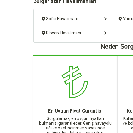
Bulgaristan Havalimanları
Sofia Havalimanı
Varn
Plovdiv Havalimanı
Neden Sorg
En Uygun Fiyat Garantisi
Ko
Sorgulamax, en uygun fiyatları
Kulla
bulmanızı garanti eder. Geniş havayolu
ve ko
ağı ve özel indirimler sayesinde
cebinizden daha az para çıkar.