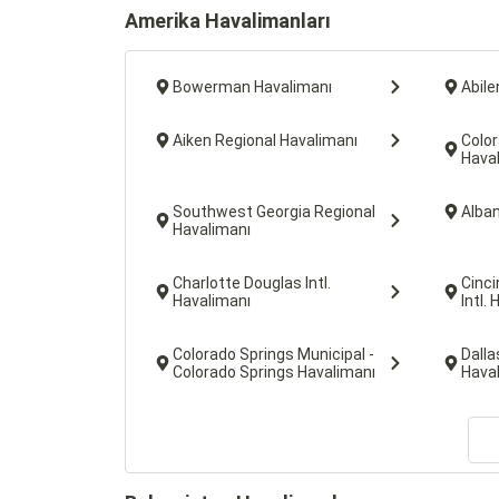
Amerika Havalimanları
Bowerman Havalimanı
Abile
Aiken Regional Havalimanı
Color
Hava
Southwest Georgia Regional
Alban
Havalimanı
Charlotte Douglas Intl.
Cinci
Havalimanı
Intl.
Colorado Springs Municipal -
Dalla
Colorado Springs Havalimanı
Hava