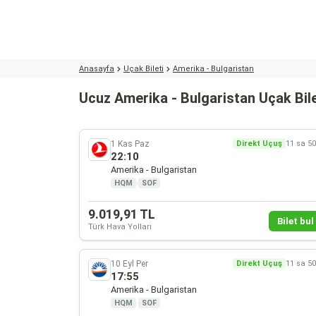
Anasayfa
Uçak Bileti
Amerika - Bulgaristan
Ucuz Amerika - Bulgaristan Uçak Bile
1 Kas Paz
Direkt Uçuş
11 sa 5
22:10
Amerika - Bulgaristan
HQM
·
SOF
9.019,91 TL
Bilet bul 
Türk Hava Yolları
10 Eyl Per
Direkt Uçuş
11 sa 5
17:55
Amerika - Bulgaristan
HQM
·
SOF