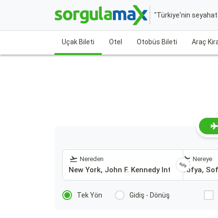
"Türkiye'nin seyaha
Uçak Bileti
Otel
Otobüs Bileti
Araç Ki
Nereden
Nereye
Tek Yön
Gidiş - Dönüş