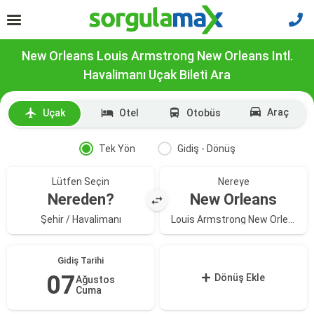
New Orleans Louis Armstrong New Orleans Intl.
Havalimanı Uçak Bileti Ara
Araç
Uçak
Otel
Otobüs
Tek Yön
Gidiş - Dönüş
Lütfen Seçin
Nereye
Nereden?
New Orleans
Şehir / Havalimanı
Louis Armstrong New Orleans Intl. Havalimanı
Gidiş Tarihi
07
Dönüş Ekle
Ağustos
Cuma