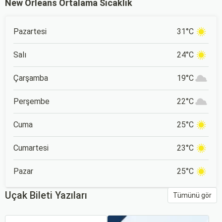
New Orleans Ortalama Sıcaklık
Pazartesi
31°C
Salı
24°C
Çarşamba
19°C
Perşembe
22°C
Cuma
25°C
Cumartesi
23°C
Pazar
25°C
Uçak Bileti Yazıları
Tümünü gör