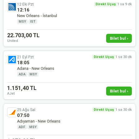
12 Eki Pzt
Direkt Uçuş
1 sa 9 dk
12:16
New Orleans - İstanbul
MSY
·
IST
22.703,00 TL
Bilet bul ›
United
21 Eyl Pzt
Direkt Uçuş
1 sa 30 dk
18:05
Adana - New Orleans
ADA
·
MSY
1.151,40 TL
Bilet bul ›
AJet
25 Ağu Sal
Direkt Uçuş
1 sa 30 dk
07:50
Adıyaman - New Orleans
ADF
·
MSY