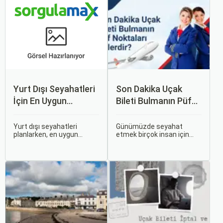
Yurt Dışı Seyahatleri
Son Dakika Uçak
İçin En Uygun
Bileti Bulmanın Püf
Zamanlar
Noktaları Nelerdir?
Yurt dışı seyahatleri
Günümüzde seyahat
planlarken, en uygun
etmek birçok insan için
zaman dilimlerini seçmek
vazgeçilmez bir tutku
hem ekonomik açıdan
haline gelmiş durumda.
avantaj sağlar hem de
Ancak, bazen planlarımız
daha keyifli bir tatil
son dakikaya kalabiliyor ve
geçirmenizi sağlar. Bu
bu durumda uygun fiyatlı
yazıda, mevsimsel
uçak bileti bulmak
değişiklikleri, özel tatil
zorlaşabiliyor.
günlerini ve Sorgulamax.