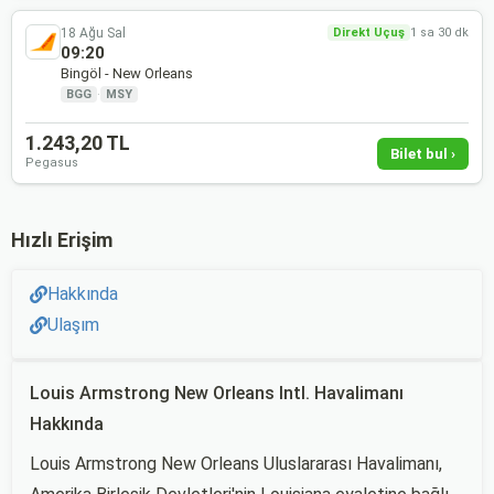
18 Ağu Sal
Direkt Uçuş
1 sa 30 dk
09:20
Bingöl - New Orleans
BGG
·
MSY
1.243,20 TL
Bilet bul ›
Pegasus
Hızlı Erişim
Hakkında
Ulaşım
Louis Armstrong New Orleans Intl. Havalimanı
Hakkında
Louis Armstrong New Orleans Uluslararası Havalimanı,