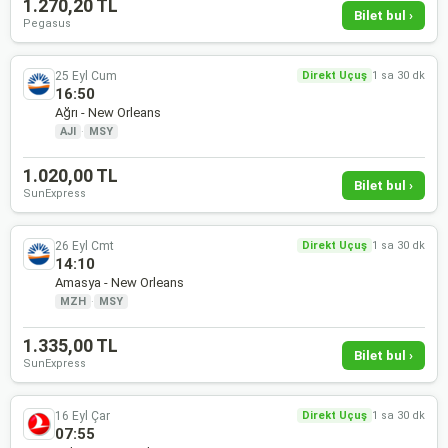
1.270,20 TL
Bilet bul ›
Pegasus
25 Eyl Cum
Direkt Uçuş
1 sa 30 dk
16:50
Ağrı - New Orleans
AJI
·
MSY
1.020,00 TL
Bilet bul ›
SunExpress
26 Eyl Cmt
Direkt Uçuş
1 sa 30 dk
14:10
Amasya - New Orleans
MZH
·
MSY
1.335,00 TL
Bilet bul ›
SunExpress
16 Eyl Çar
Direkt Uçuş
1 sa 30 dk
07:55