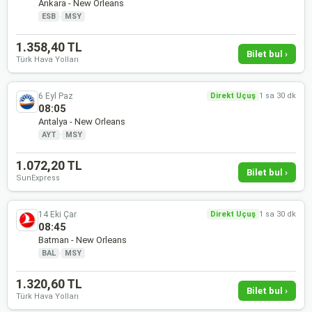
Ankara - New Orleans
ESB
·
MSY
1.358,40 TL
Bilet bul ›
Türk Hava Yolları
6 Eyl Paz
Direkt Uçuş
1 sa 30 dk
08:05
Antalya - New Orleans
AYT
·
MSY
1.072,20 TL
Bilet bul ›
SunExpress
14 Eki Çar
Direkt Uçuş
1 sa 30 dk
08:45
Batman - New Orleans
BAL
·
MSY
1.320,60 TL
Bilet bul ›
Türk Hava Yolları