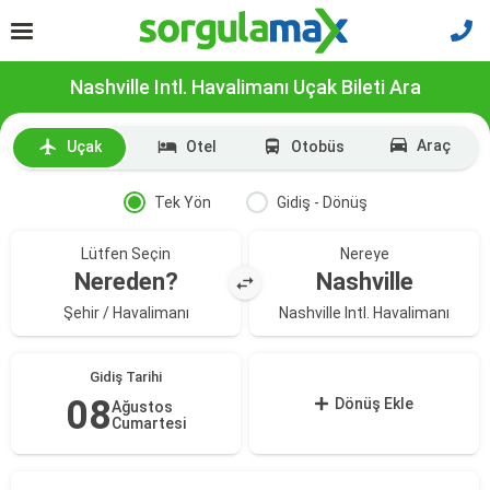
Nashville Intl. Havalimanı Uçak Bileti Ara
Araç
Uçak
Otel
Otobüs
Tek Yön
Gidiş - Dönüş
Lütfen Seçin
Nereye
Nereden?
Nashville
Şehir / Havalimanı
Nashville Intl. Havalimanı
Gidiş Tarihi
08
Dönüş Ekle
Ağustos
Cumartesi