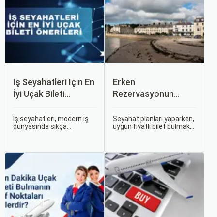
İş Seyahatleri İçin En
Erken
İyi Uçak Bileti
Rezervasyonun
Önerileri
Avantajları: Uçak ve
Otobüs Bileti Satın
İş seyahatleri, modern iş
Seyahat planları yaparken,
dünyasında sıkça
uygun fiyatlı bilet bulmak
Alma İpuçları
karşılaşılan ve işlevselliği
ve bu sayede bütçenizi
sağlamak adına özenle
korumak herkesin
planlanması gereken
arzusudur. Günümüzde
süreçlerdir. Özellikle uçak
erken rezervasyon
bileti seçimi, seyahatinizin
yapmak, yalnızca
başarısını doğrudan
seyahatin maliyetini
etkileyen unsurlardan
azaltmakla kalmaz, aynı
biridir.
zamanda daha kaliteli bir
seyahat deneyimi
yaşamanızı sağlar.