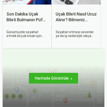
Son Dakika Uçak
Uçak Bileti Nasıl Ucuz
Bileti Bulmanın Püf
Alınır? Bilmeniz
Noktaları Nelerdir?
Gereken Tüm
Detaylar
Günümüzde seyahat
Seyahat etmeyi sevenler
etmek birçok insan için
ya da iş nedeniyle sıkça
vazgeçilmez bir tutku
seyahat edenler için ucuz
haline gelmiş durumda.
uçak bileti bulmak her
Ancak, bazen planlarımız
zaman cazip olmuştur.
son dakikaya kalabiliyor ve
Peki, uçak biletinizi daha
bu durumda uygun fiyatlı
uygun fiyatlarla nasıl
uçak bileti bulmak
alabilirsiniz? Aslında doğru
zorlaşabiliyor.
zamanda ve doğru
yöntemlerle uçak bileti
almanın birçok püf noktası
var.
Haritada Görüntüle