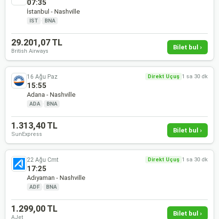
07:35
İstanbul - Nashville
IST
·
BNA
29.201,07 TL
Bilet bul ›
British Airways
16 Ağu Paz
Direkt Uçuş
1 sa 30 dk
15:55
Adana - Nashville
ADA
·
BNA
1.313,40 TL
Bilet bul ›
SunExpress
22 Ağu Cmt
Direkt Uçuş
1 sa 30 dk
17:25
Adıyaman - Nashville
ADF
·
BNA
1.299,00 TL
Bilet bul ›
AJet