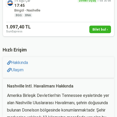
19 Ağu Çar
Direkt Uçuş
1 sa 30 dk
17:45
Bingöl - Nashville
BGG
·
BNA
1.097,40 TL
Bilet bul ›
SunExpress
Hızlı Erişim
Hakkında
Ulaşım
Nashville Intl. Havalimanı Hakkında
Amerika Birleşik Devletleri'nin Tennessee eyaletinde yer
alan Nashville Uluslararası Havalimanı, şehrin doğusunda
bulunan Donelson bölgesinde konumlanmaktadır. Şehir