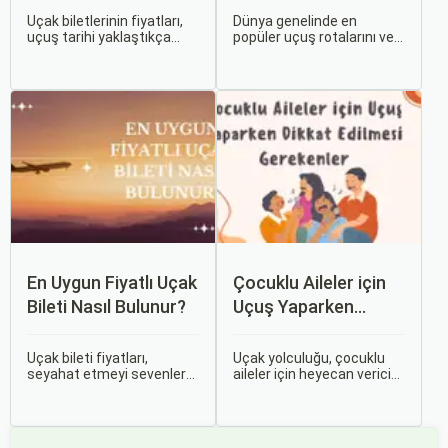
Uçak biletlerinin fiyatları,
Dünya genelinde en
uçuş tarihi yaklaştıkça
popüler uçuş rotalarını ve
genellikle artar. Bu yüzden
bu rotalardaki uçak bileti
erken rezervasyon
fiyatlarına dair ayrıntılı bir
yapmak, bütçenizden
analiz yapmak oldukça
tasarruf etmenin en etkili
kapsamlı bir konudur. En
yollarından biridir.
popüler rotalar, çeşitli
faktörlere bağlı olarak
değişebilir; bunlar arasında
ekonomik durumlar, turizm
trendleri ve uluslararası
ilişkiler bulunmaktadır.
En Uygun Fiyatlı Uçak
Çocuklu Aileler için
Bileti Nasıl Bulunur?
Uçuş Yaparken
Dikkat Edilmesi
Gerekenler
Uçak bileti fiyatları,
Uçak yolculuğu, çocuklu
seyahat etmeyi sevenler
aileler için heyecan verici
için önemli bir maliyet
olmasının yanı sıra, bazen
kalemidir. Ancak, doğru
zorlu ve stresli bir deneyim
stratejiler ve biraz
olabilir. Ancak, doğru
araştırma ile uygun fiyatlı
hazırlık ve stratejilerle bu