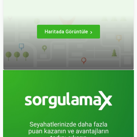
uçak bileti bulmak
deneyimi hem sizin hem
mümkündür.
de çocuklarınız için keyifli
hale getirebilirsiniz.
Haritada Görüntüle