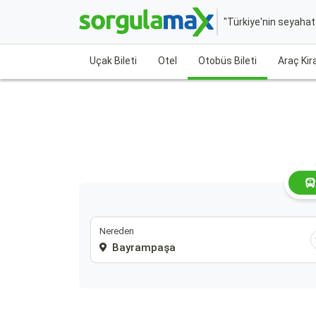
"Türkiye'nin seyaha
Uçak Bileti
Otel
Otobüs Bileti
Araç Ki
Nereden