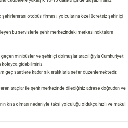
ana caddelere yaklaşık 10-15 dakika içinde ulaşabilirsiniz.
şehirlerarası otobüs firması, yolcularına özel ücretsiz şehir içi
leyen bu servislerle şehir merkezindeki merkezi noktalara
 geçen minibüsler ve şehir içi dolmuşlar aracılığıyla Cumhuriyet
 kolayca gidebilirsiniz.
m geç saatlere kadar sık aralıklarla sefer düzenlemektedir.
eren araçlar ile şehir merkezinde dilediğiniz adrese doğrudan ve
nin kısa olması nedeniyle taksi yolculuğu oldukça hızlı ve makul