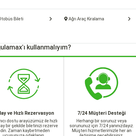
Otobüs Bileti
Ağrı Araç Kiralama
ulamax'ı kullanmalıyım?
lay ve Hızlı Rezervasyon
7/24 Müşteri Desteği
nıcı dostu arayüzümüz ile hızlı
Herhangi bir sorunuz veya
lay bir şekilde biletinizi rezerve
sorununuz için 7/24 yanınızdayız.
edin. Zaman kaybetmeden
Müşteri hizmetlerimizle her an
uçuşunuza odaklanın.
iletişime geçebilirsiniz.