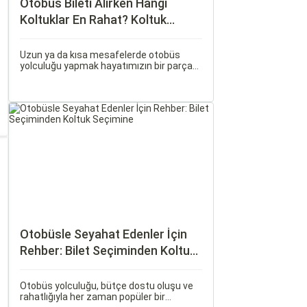
Otobüs Bileti Alırken Hangi
Koltuklar En Rahat? Koltuk
Seçim Rehberi
Uzun ya da kısa mesafelerde otobüs
yolculuğu yapmak hayatımızın bir parçası
haline geldi. Ancak, otobüsle seyahat
ederken koltuk seçiminin ne kadar önemli
olduğunu çoğu zaman fark etmiyoruz.
Otobüsle Seyahat Edenler İçin
Rehber: Bilet Seçiminden Koltuk
Seçimine
Otobüs yolculuğu, bütçe dostu oluşu ve
rahatlığıyla her zaman popüler bir