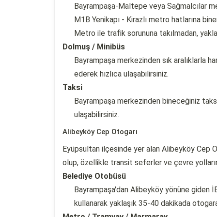
Bayrampaşa-Maltepe veya Sağmalcılar met
M1B Yenikapı - Kirazlı metro hatlarına bine
Metro ile trafik sorununa takılmadan, yaklaş
Dolmuş / Minibüs
Bayrampaşa merkezinden sık aralıklarla har
ederek hızlıca ulaşabilirsiniz.
Taksi
Bayrampaşa merkezinden bineceğiniz taksi 
ulaşabilirsiniz.
Alibeyköy Cep Otogarı
Eyüpsultan ilçesinde yer alan Alibeyköy Cep 
olup, özellikle transit seferler ve çevre yollar
Belediye Otobüsü
Bayrampaşa'dan Alibeyköy yönüne giden İET
kullanarak yaklaşık 35-40 dakikada otogara 
Metro / Tramvay / Marmaray