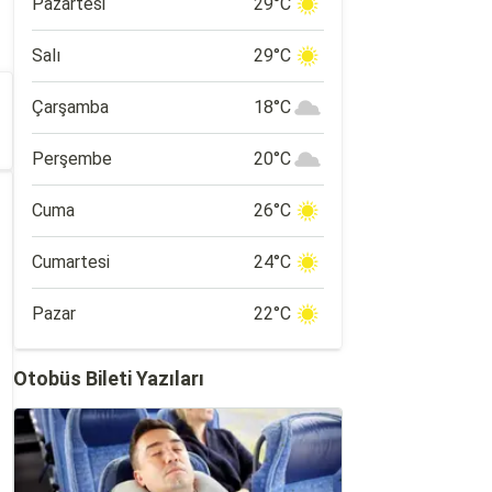
Pazartesi
29°C
Salı
29°C
Çarşamba
18°C
Perşembe
20°C
Cuma
26°C
Cumartesi
24°C
Pazar
22°C
Otobüs Bileti Yazıları