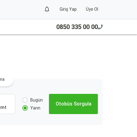
Giriş Yap
Üye Ol
0850 335 00 00
a
ama
Bugün
Otobüs Sorgula
Cmt
Yarın