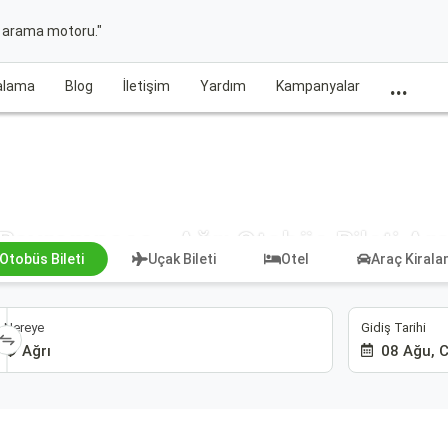
t arama motoru."
...
ralama
Blog
İletişim
Yardım
Kampanyalar
Bayrampaşa - Ağrı Otobüs Bileti Ar
Otobüs Bileti
Uçak Bileti
Otel
Araç Kiral
Gidiş Tarihi
Nereye
08 Ağu, 