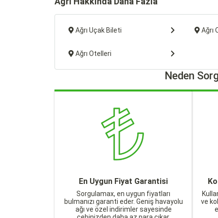
Ağrı Hakkında Daha Fazla
Ağrı Uçak Bileti
Ağrı 
Ağrı Otelleri
Neden Sorg
En Uygun Fiyat Garantisi
Ko
Sorgulamax, en uygun fiyatları
Kulla
bulmanızı garanti eder. Geniş havayolu
ve ko
ağı ve özel indirimler sayesinde
cebinizden daha az para çıkar.