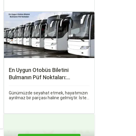
seçenek olmuştur. Ancak, otobüsle
seyahati rahat, keyifli ve stressiz hale
getirmek için bilinmesi gereken pek çok
püf noktası bulunuyor.
En Uygun Otobüs Biletini
Bulmanın Püf Noktaları:
Sorgulamax.com İpuçları
Günümüzde seyahat etmek, hayatımızın
ayrılmaz bir parçası haline gelmiştir. İster
iş seyahati, ister tatil amaçlı olsun,
seyahat etmek için çeşitli ulaşım
seçenekleri arasından en uygun olanı
seçmek oldukça önemlidir.