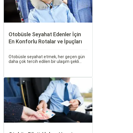
Otobüsle Seyahat Edenler İçin
En Konforlu Rotalar ve İpuçları
Otobüsle seyahat etmek, her geçen gün
daha çok tercih edilen bir ulaşım şekli
haline geliyor. Otobüsle Seyahat Edenler
İçin En Konforlu Rotalar ve İpuçları başlıklı
bu rehberde, otobüs yolculuğunuzu
konforlu ve keyifli hale getirmek için
bilmeniz gereken her şeyi bulacaksınız.