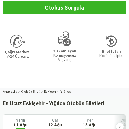
Otobüs Sorgula
%0 Komisyon
Bilet İptali
Çağrı Merkezi
Komisyonsuz
Kesintisiz İptal
7/24 Ücretsiz
Alışveriş
Anasayfa
Otobüs Bileti
Eskişehir - Yığılca
En Ucuz Eskişehir - Yığılca Otobüs Biletleri
Yarın
Çar
Per
Cum
11 Ağu
12 Ağu
13 Ağu
14 Ağ
›