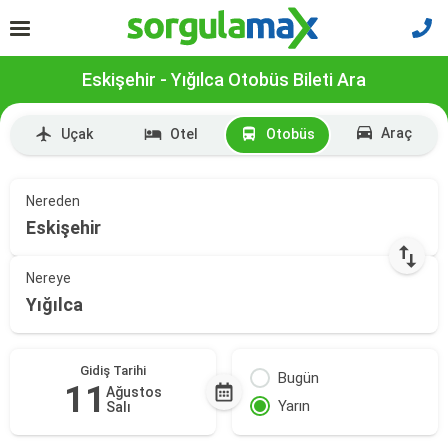
Eskişehir - Yığılca Otobüs Bileti Ara
Araç
Uçak
Otel
Otobüs
Nereden
Eskişehir
Nereye
Yığılca
Gidiş Tarihi
Bugün
11
Ağustos
Yarın
Salı