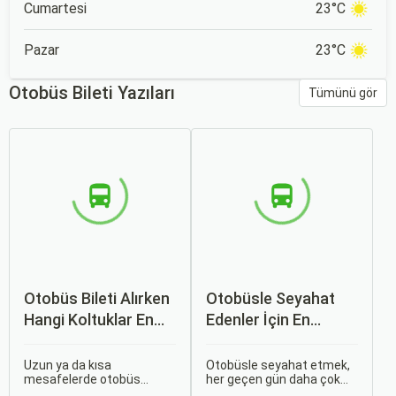
Cumartesi
23°C
Pazar
23°C
Otobüs Bileti Yazıları
Tümünü gör
Otobüs Bileti Alırken
Otobüsle Seyahat
Hangi Koltuklar En
Edenler İçin En
Rahat? Koltuk Seçim
Konforlu Rotalar ve
Rehberi
İpuçları
Uzun ya da kısa
Otobüsle seyahat etmek,
mesafelerde otobüs
her geçen gün daha çok
yolculuğu yapmak
tercih edilen bir ulaşım