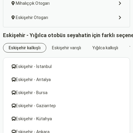
Mihalıççık Otogarı
Eskişehir Otogarı
Eskişehir - Yığılca otobüs seyahatin için farklı seçen
Eskişehir kalkışlı
Eskişehir varışlı
Yığılca kalkışlı
Yı
Eskişehir - İstanbul
Eskişehir - Antalya
Eskişehir - Bursa
Eskişehir - Gaziantep
Eskişehir - Kütahya
Eskişehir - Ankara