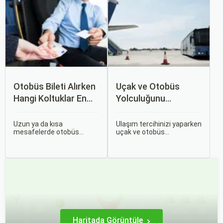
İpuçları başlıklı bu
yapmak, yalnızca
rehberde, otobüs
seyahatin maliyetini
yolculuğunuzu konforlu ve
azaltmakla kalmaz, aynı
keyifli hale getirmek için
zamanda daha kaliteli bir
bilmeniz gereken her şeyi
seyahat deneyimi
bulacaksınız.
yaşamanızı sağlar.
Otobüs Bileti Alırken
Uçak ve Otobüs
Hangi Koltuklar En
Yolculuğunu
Rahat? Koltuk Seçim
Karşılaştırın: Hangisi
Rehberi
Sizin İçin Uygun?
Uzun ya da kısa
Ulaşım tercihinizi yaparken
mesafelerde otobüs
uçak ve otobüs
yolculuğu yapmak
seçenekleri arasında
hayatımızın bir parçası
kararsız kalabilirsiniz. Her
haline geldi. Ancak,
iki ulaşım şekli de farklı
otobüsle seyahat ederken
ihtiyaçlara hitap eden,
koltuk seçiminin ne kadar
çeşitli avantajlar ve
önemli olduğunu çoğu
dezavantajlar sunar.
zaman fark etmiyoruz.
Haritada Görüntüle