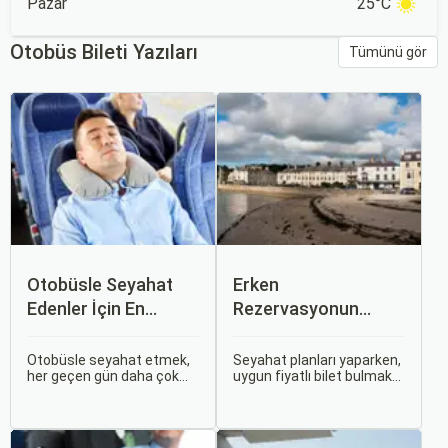
Pazar
25°C
Otobüs Bileti Yazıları
Tümünü gör
Otobüsle Seyahat
Erken
Edenler İçin En
Rezervasyonun
Konforlu Rotalar ve
Avantajları: Uçak ve
İpuçları
Otobüs Bileti Satın
Otobüsle seyahat etmek,
Seyahat planları yaparken,
her geçen gün daha çok
uygun fiyatlı bilet bulmak
Alma İpuçları
tercih edilen bir ulaşım
ve bu sayede bütçenizi
şekli haline geliyor.
korumak herkesin
Otobüsle Seyahat Edenler
arzusudur. Günümüzde
İçin En Konforlu Rotalar ve
erken rezervasyon