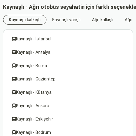
Kaynaşlı - Ağrı otobüs seyahatin için farklı seçenekl
Kaynaşlı kalkışlı
Kaynaşlı varışlı
Ağrı kalkışlı
Ağrı v
Kaynaşlı - İstanbul
Kaynaşlı - Antalya
Kaynaşlı - Bursa
Kaynaşlı - Gaziantep
Kaynaşlı - Kütahya
Kaynaşlı - Ankara
Kaynaşlı - Eskişehir
Kaynaşlı - Bodrum