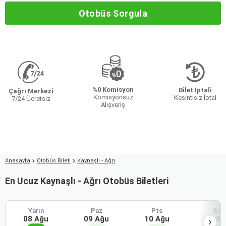
Otobüs Sorgula
%0 Komisyon
Bilet İptali
Çağrı Merkezi
Komisyonsuz
Kesintisiz İptal
7/24 Ücretsiz
Alışveriş
Anasayfa
Otobüs Bileti
Kaynaşlı - Ağrı
En Ucuz Kaynaşlı - Ağrı Otobüs Biletleri
Yarın
Paz
Pts
Sal
08 Ağu
09 Ağu
10 Ağu
11 Ağ
›