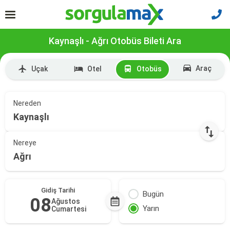
Kaynaşlı - Ağrı Otobüs Bileti Ara
Araç
Uçak
Otel
Otobüs
Nereden
Kaynaşlı
Nereye
Ağrı
Gidiş Tarihi
Bugün
08
Ağustos
Yarın
Cumartesi