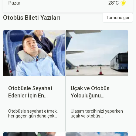
Pazar
28°C
Otobüs Bileti Yazıları
Tümünü gör
Otobüsle Seyahat
Uçak ve Otobüs
Edenler İçin En
Yolculuğunu
Konforlu Rotalar ve
Karşılaştırın: Hangisi
İpuçları
Sizin İçin Uygun?
Otobüsle seyahat etmek,
Ulaşım tercihinizi yaparken
her geçen gün daha çok
uçak ve otobüs
tercih edilen bir ulaşım
seçenekleri arasında
şekli haline geliyor.
kararsız kalabilirsiniz. Her
Otobüsle Seyahat Edenler
iki ulaşım şekli de farklı
İçin En Konforlu Rotalar ve
ihtiyaçlara hitap eden,