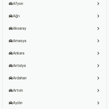
Afyon
Ağrı
Aksaray
Amasya
Ankara
Antalya
Ardahan
Artvin
Aydın