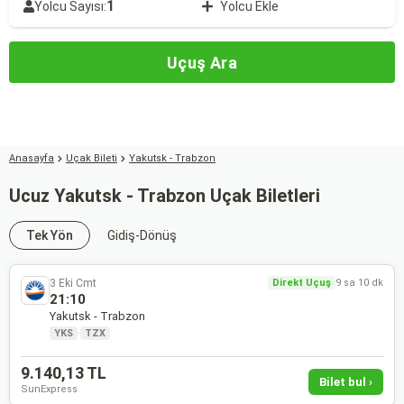
1
Yolcu Sayısı:
Yolcu Ekle
Uçuş Ara
Anasayfa
Uçak Bileti
Yakutsk - Trabzon
Ucuz Yakutsk - Trabzon Uçak Biletleri
Tek Yön
Gidiş-Dönüş
3 Eki Cmt
Direkt Uçuş
9 sa 10 dk
21:10
Yakutsk - Trabzon
YKS
·
TZX
9.140,13 TL
Bilet bul ›
SunExpress