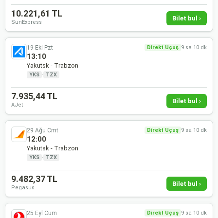
10.221,61 TL
Bilet bul ›
SunExpress
19 Eki Pzt
Direkt Uçuş
9 sa 10 dk
13:10
Yakutsk - Trabzon
YKS
·
TZX
7.935,44 TL
Bilet bul ›
AJet
29 Ağu Cmt
Direkt Uçuş
9 sa 10 dk
12:00
Yakutsk - Trabzon
YKS
·
TZX
9.482,37 TL
Bilet bul ›
Pegasus
25 Eyl Cum
Direkt Uçuş
9 sa 10 dk