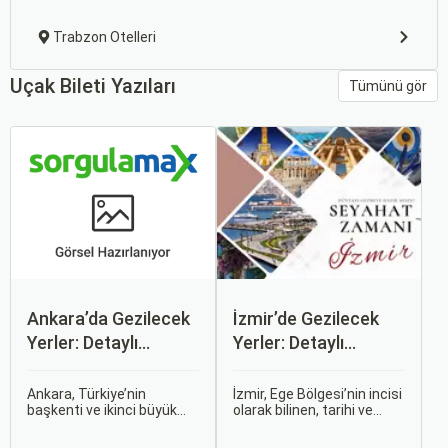
Trabzon Otelleri
Uçak Bileti Yazıları
Tümünü gör
Ankara’da Gezilecek
İzmir’de Gezilecek
Yerler: Detaylı
Yerler: Detaylı
Rehber
Rehber
Ankara, Türkiye’nin
İzmir, Ege Bölgesi’nin incisi
başkenti ve ikinci büyük
olarak bilinen, tarihi ve
şehri olarak zengin tarihî
kültürel zenginlikleri, doğal
mirası, kültürel etkinlikleri
güzellikleri ve modern