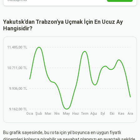
Yakutsk'dan Trabzon'ya Uçmak İçin En Ucuz Ay
Hangisidir?
11.485,00 TL
10.711,00 TL
9.936,00 TL
9.162,00 TL
Oca
Şub
Mar
Nis
May
Haz
Tem
Ağu
Eyl
Eki
Kas
Ara
Bu grafik sayesinde, bu rota için yıl boyunca en uygun fiyatlı
dönemleri kolayca görebilir ve seyahat planınızı en avantajlı şekilde