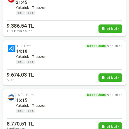
21:45
Yakutsk - Trabzon
YKS
·
TZX
9.386,54 TL
Bilet bul ›
Türk Hava Yolları
3 Eki Cmt
Direkt Uçuş
9 sa 10 dk
14:10
Yakutsk - Trabzon
YKS
·
TZX
9.674,03 TL
Bilet bul ›
AJet
16 Eki Cum
Direkt Uçuş
9 sa 10 dk
16:15
Yakutsk - Trabzon
YKS
·
TZX
8.770,51 TL
Bilet bul ›
SunExpress