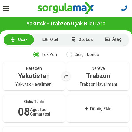
Yakutsk - Trabzon Uçak Bileti Ara
Araç
Uçak
Otel
Otobüs
Tek Yön
Gidiş - Dönüş
Nereden
Nereye
Yakutistan
Trabzon
Yakutsk Havalimanı
Trabzon Havalimanı
Gidiş Tarihi
08
Dönüş Ekle
Ağustos
Cumartesi