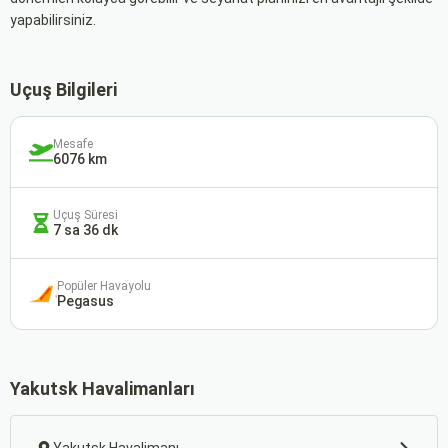
yapabilirsiniz.
Uçuş Bilgileri
Mesafe
6076 km
Uçuş Süresi
7 sa 36 dk
Popüler Havayolu
Pegasus
Yakutsk Havalimanları