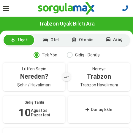
Trabzon Uçak Bileti Ara
Araç
Uçak
Otel
Otobüs
Tek Yön
Gidiş - Dönüş
Lütfen Seçin
Nereye
Nereden?
Trabzon
Şehir / Havalimanı
Trabzon Havalimanı
Gidiş Tarihi
10
Dönüş Ekle
Ağustos
Pazartesi