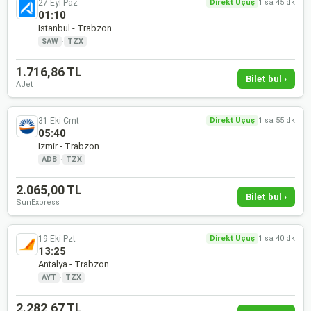
27 Eyl Paz
Direkt Uçuş
1 sa 45 dk
01:10
İstanbul - Trabzon
SAW
·
TZX
1.716,86 TL
Bilet bul ›
AJet
31 Eki Cmt
Direkt Uçuş
1 sa 55 dk
05:40
İzmir - Trabzon
ADB
·
TZX
2.065,00 TL
Bilet bul ›
SunExpress
19 Eki Pzt
Direkt Uçuş
1 sa 40 dk
13:25
Antalya - Trabzon
AYT
·
TZX
2.282,67 TL