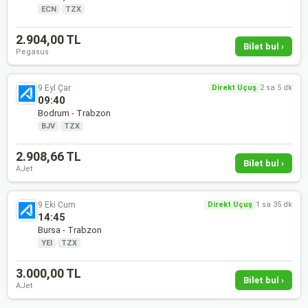
ECN
·
TZX
2.904,00 TL
Bilet bul ›
Pegasus
9 Eyl Çar
Direkt Uçuş
2 sa 5 dk
09:40
Bodrum - Trabzon
BJV
·
TZX
2.908,66 TL
Bilet bul ›
AJet
9 Eki Cum
Direkt Uçuş
1 sa 35 dk
14:45
Bursa - Trabzon
YEI
·
TZX
3.000,00 TL
Bilet bul ›
AJet