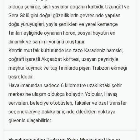
olduğu şehirde, sisli yaylalar doğanın kalbidir. Uzungöl ve
Sera Gölü gibi doğal güzelliklerin çevresinde yapılan
doğa yürüyüşleri, yayla şenlikleri ve yerel kemençe
tınıları eşliğinde oynanan horon, sosyal hayatın en
dinamik ve samimi yönünü oluşturur.
Kentin mutfak kültüründe ise taze Karadeniz hamsisi,
coğrafi işaretli Akçaabat köftesi, uzayan peyniriyle
meşhur kuymak ve taş fırınlarda pişen Trabzon ekmeği
başroldedir.
Havalimanından sadece 6 kilometre uzaklıktaki şehir
merkezine ulaşım oldukça kolaydır. Yolcular, Havaş
servisleri, belediye otobüsleri, taksiler ve özel transfer
seçenekleriyle dakikalar içinde diledikleri noktaya
güvenle ulaşabilirler.
Havalimanından Trabzon Şehir Merkezine Ulaşım