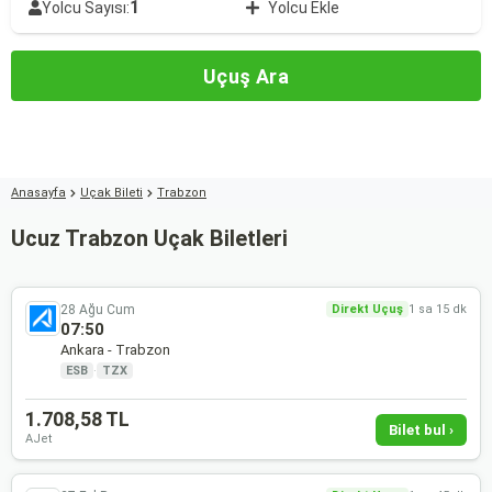
1
Yolcu Sayısı:
Yolcu Ekle
Uçuş Ara
Anasayfa
Uçak Bileti
Trabzon
Ucuz Trabzon Uçak Biletleri
28 Ağu Cum
Direkt Uçuş
1 sa 15 dk
07:50
Ankara - Trabzon
ESB
·
TZX
1.708,58 TL
Bilet bul ›
AJet