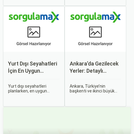
vericidir. Fakat son
uçuş deneyimi sunmanın
dakikada karar verip bir
en önemli yollarından biri
anda bavulları toplayıp yola
haline gelmiştir. Özellikle
çıkmak bazen zorlayıcı
tatil veya iş seyahatlerinde
olabilir.
uçak biletlerine erken
rezervasyon yapmak, daha
uygun fiyatlarla uçuş
imkanı sağlar.
Yurt Dışı Seyahatleri
Ankara’da Gezilecek
İçin En Uygun
Yerler: Detaylı
Zamanlar
Rehber
Yurt dışı seyahatleri
Ankara, Türkiye’nin
planlarken, en uygun
başkenti ve ikinci büyük
zaman dilimlerini seçmek
şehri olarak zengin tarihî
hem ekonomik açıdan
mirası, kültürel etkinlikleri
avantaj sağlar hem de
ve modern yaşam tarzı ile
daha keyifli bir tatil
dikkat çekmektedir.
geçirmenizi sağlar. Bu
Anadolu’nun kalbinde yer
yazıda, mevsimsel
alan bu şehir, hem tarihî
değişiklikleri, özel tatil
zenginlikleri hem de doğal
günlerini ve Sorgulamax.
güzellikleri ile