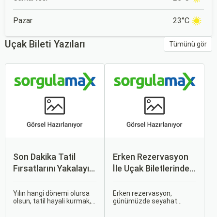
Pazar
23°C
Uçak Bileti Yazıları
Tümünü gör
Son Dakika Tatil
Erken Rezervasyon
Fırsatlarını Yakalayın:
İle Uçak Biletlerinde
Uygun Uçak ve Otel
%50’ye Varan
İpuçları
İndirimler: Nasıl
Yılın hangi dönemi olursa
Erken rezervasyon,
olsun, tatil hayali kurmak,
günümüzde seyahat
Avantajlar Sağlanır?
bir sonraki seyahatinizi
severler için hem
planlamak heyecan
ekonomik hem de rahat bir