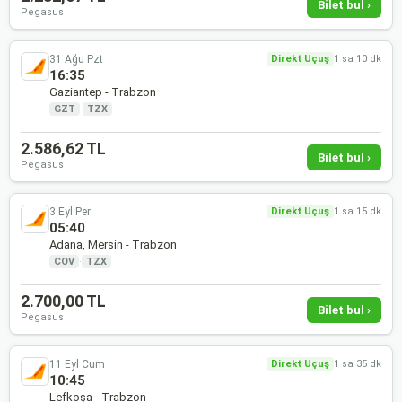
Bilet bul ›
Pegasus
31 Ağu Pzt
Direkt Uçuş
1 sa 10 dk
16:35
Gaziantep - Trabzon
GZT
·
TZX
2.586,62 TL
Bilet bul ›
Pegasus
3 Eyl Per
Direkt Uçuş
1 sa 15 dk
05:40
Adana, Mersin - Trabzon
COV
·
TZX
2.700,00 TL
Bilet bul ›
Pegasus
11 Eyl Cum
Direkt Uçuş
1 sa 35 dk
10:45
Lefkoşa - Trabzon