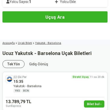
1
Yolcu Sayısı:
Yolcu Ekle
Uçuş Ara
Anasayfa
Uçak Bileti
Yakutsk - Barselona
Ucuz Yakutsk - Barselona Uçak Biletleri
Tek Yön
Gidiş-Dönüş
22 Eki Per
Direkt Uçuş
11 sa 20 dk
15:35
Yakutsk - Barselona
YKS
·
BCN
13.789,79 TL
Bilet bul ›
SunExpress