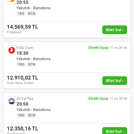
20:55
Yakutsk - Barselona
YKS
·
BCN
14.569,59 TL
Bilet bul ›
Pegasus
9 Eki Cum
Direkt Uçuş
11 sa 20 dk
18:30
Yakutsk - Barselona
YKS
·
BCN
12.910,02 TL
Bilet bul ›
Türk Hava Yolları
20 Eyl Paz
Direkt Uçuş
11 sa 20 dk
20:50
Yakutsk - Barselona
YKS
·
BCN
12.350,16 TL
Bilet bul ›
SunExpress