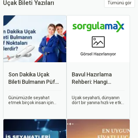
Uçak Bileti Yazıları
Tümünü gör
Son Dakika Uçak
Bavul Hazırlama
Bileti Bulmanın Püf
Rehberi: Hangi
Noktaları Nelerdir?
Eşyalar Yanınıza
Alınmalı?
Günümüzde seyahat
Uçak seyahati, dünyanın
etmek birçok insan için
dört bir yanına hızlı ve etkili
vazgeçilmez bir tutku
bir şekilde ulaşmanın en
haline gelmiş durumda.
popüler yollarından biridir.
Ancak, bazen planlarımız
Ancak, bu tür seyahatler
son dakikaya kalabiliyor ve
için bavul hazırlamak,
bu durumda uygun fiyatlı
doğru yapılmazsa stresli
uçak bileti bulmak
bir deneyim olabilir.
zorlaşabiliyor.