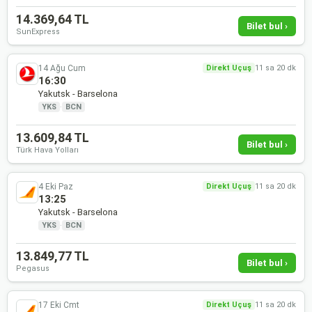
14.369,64 TL
Bilet bul ›
SunExpress
14 Ağu Cum
Direkt Uçuş
11 sa 20 dk
16:30
Yakutsk - Barselona
YKS
·
BCN
13.609,84 TL
Bilet bul ›
Türk Hava Yolları
4 Eki Paz
Direkt Uçuş
11 sa 20 dk
13:25
Yakutsk - Barselona
YKS
·
BCN
13.849,77 TL
Bilet bul ›
Pegasus
17 Eki Cmt
Direkt Uçuş
11 sa 20 dk