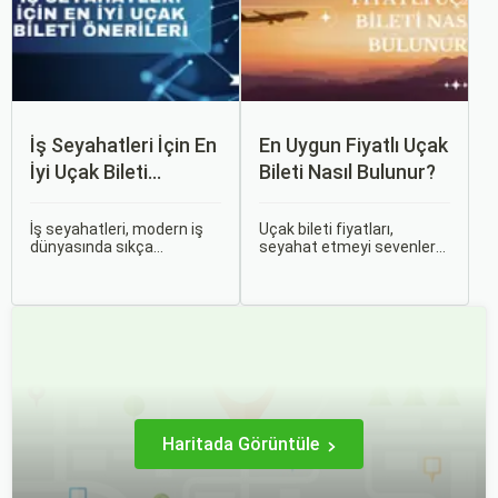
İş Seyahatleri İçin En
En Uygun Fiyatlı Uçak
İyi Uçak Bileti
Bileti Nasıl Bulunur?
Önerileri
İş seyahatleri, modern iş
Uçak bileti fiyatları,
dünyasında sıkça
seyahat etmeyi sevenler
karşılaşılan ve işlevselliği
için önemli bir maliyet
sağlamak adına özenle
kalemidir. Ancak, doğru
planlanması gereken
stratejiler ve biraz
süreçlerdir. Özellikle uçak
araştırma ile uygun fiyatlı
bileti seçimi, seyahatinizin
uçak bileti bulmak
başarısını doğrudan
mümkündür.
etkileyen unsurlardan
biridir.
Haritada Görüntüle