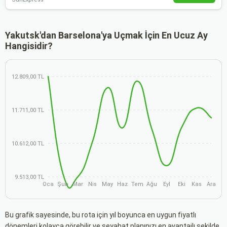
Yakutsk'dan Barselona'ya Uçmak İçin En Ucuz Ay
Hangisidir?
12.809,00 TL
11.711,00 TL
10.612,00 TL
9.513,00 TL
Oca
Şub
Mar
Nis
May
Haz
Tem
Ağu
Eyl
Eki
Kas
Ara
Bu grafik sayesinde, bu rota için yıl boyunca en uygun fiyatlı
dönemleri kolayca görebilir ve seyahat planınızı en avantajlı şekilde