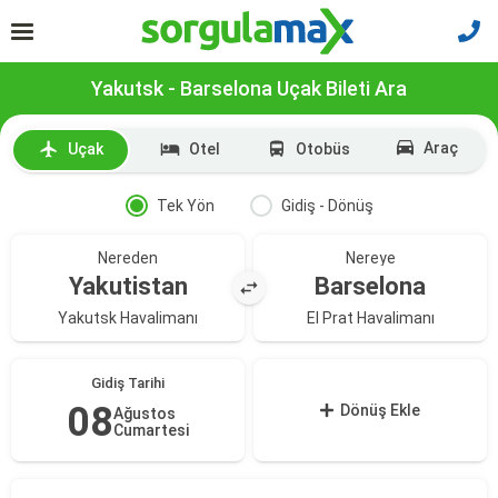
Yakutsk - Barselona Uçak Bileti Ara
Araç
Uçak
Otel
Otobüs
Tek Yön
Gidiş - Dönüş
Nereden
Nereye
Yakutistan
Barselona
Yakutsk Havalimanı
El Prat Havalimanı
Gidiş Tarihi
08
Dönüş Ekle
Ağustos
Cumartesi