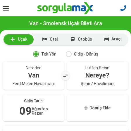
Van - Smolensk Uçak Bileti Ara
Araç
Uçak
Otel
Otobüs
Tek Yön
Gidiş - Dönüş
Nereden
Lütfen Seçin
Van
Nereye?
Ferit Melen Havalimanı
Şehir / Havalimanı
Gidiş Tarihi
09
Dönüş Ekle
Ağustos
Pazar