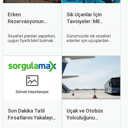
Erken
Sık Uçanlar İçin
Rezervasyonun
Tavsiyeler: Mil
Avantajları: Uçak ve
Puanları ve Fırsatlar
Otobüs Bileti Satın
Seyahat planları yaparken,
Günümüzde sık seyahat
uygun fiyatlı bilet bulmak
edenler için uçuşlardan
Alma İpuçları
ve bu sayede bütçenizi
maksimum verim almak
korumak herkesin
oldukça önemli. Bu
arzusudur. Günümüzde
noktada devreye mil
erken rezervasyon
puanları ve çeşitli seyahat
yapmak, yalnızca
fırsatları giriyor.
seyahatin maliyetini
azaltmakla kalmaz, aynı
zamanda daha kaliteli bir
seyahat deneyimi
yaşamanızı sağlar.
Son Dakika Tatil
Uçak ve Otobüs
Fırsatlarını Yakalayın:
Yolculuğunu
Uygun Uçak ve Otel
Karşılaştırın: Hangisi