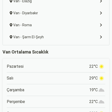
Van - Elazığ
Van - Diyarbakır
Van - Roma
Van - Şarm El-Şeyh
Van Ortalama Sıcaklık
Pazartesi
22°C
Salı
29°C
Çarşamba
19°C
Perşembe
22°C