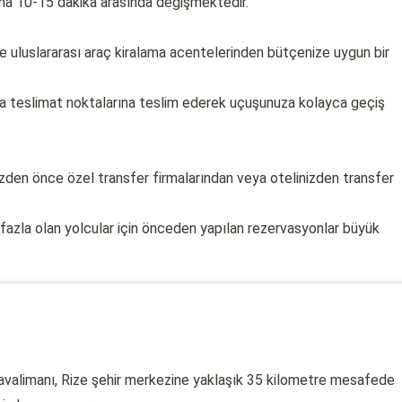
ama 10-15 dakika arasında değişmektedir.
 uluslararası araç kiralama acentelerinden bütçenize uygun bir
eya teslimat noktalarına teslim ederek uçuşunuza kolayca geçiş
izden önce özel transfer firmalarından veya otelinizden transfer
 fazla olan yolcular için önceden yapılan rezervasyonlar büyük
 Havalimanı, Rize şehir merkezine yaklaşık 35 kilometre mesafede