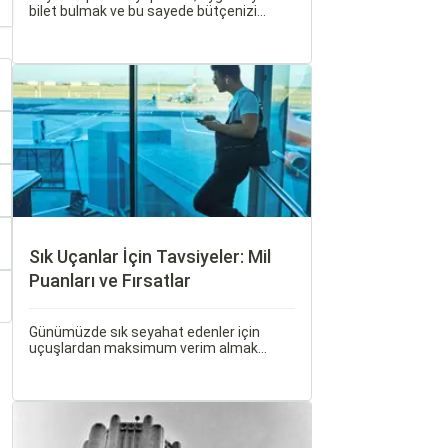
bilet bulmak ve bu sayede bütçenizi
korumak herkesin arzusudur. Günümüzde
erken rezervasyon yapmak, yalnızca
seyahatin maliyetini azaltmakla kalmaz,
aynı zamanda daha kaliteli bir seyahat
deneyimi yaşamanızı sağlar.
Sık Uçanlar İçin Tavsiyeler: Mil
Puanları ve Fırsatlar
Günümüzde sık seyahat edenler için
uçuşlardan maksimum verim almak
oldukça önemli. Bu noktada devreye mil
puanları ve çeşitli seyahat fırsatları
giriyor.