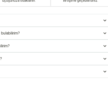
uçuşunuza odaklanın.
iletişime geçebilirsiniz.
 bulabilirim?
lirim?
r?