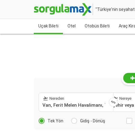
"Türkiye'nin seyaha
Uçak Bileti
Otel
Otobüs Bileti
Araç Ki
Nereden
Nereye
Tek Yön
Gidiş - Dönüş