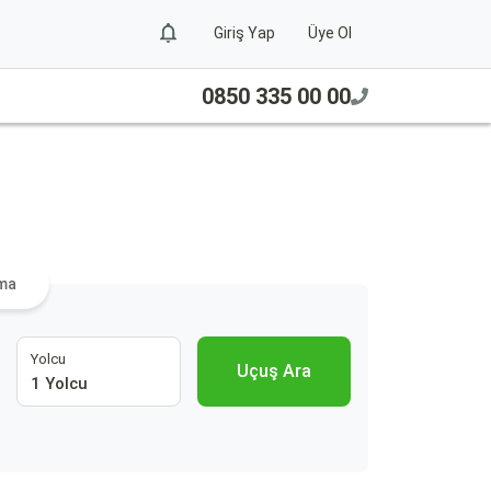
Giriş Yap
Üye Ol
0850 335 00 00
ama
Yolcu
Uçuş Ara
1 Yolcu