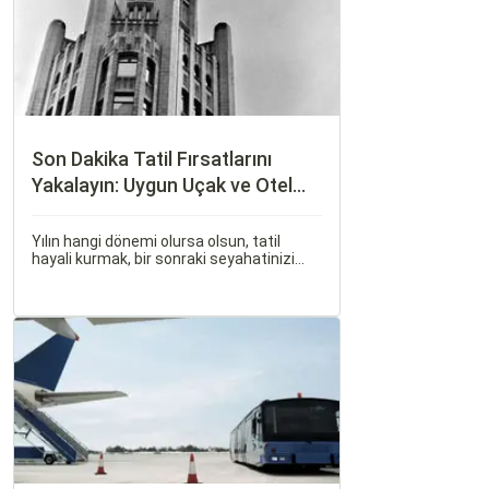
Son Dakika Tatil Fırsatlarını
Yakalayın: Uygun Uçak ve Otel
İpuçları
Yılın hangi dönemi olursa olsun, tatil
hayali kurmak, bir sonraki seyahatinizi
planlamak heyecan vericidir. Fakat son
dakikada karar verip bir anda bavulları
toplayıp yola çıkmak bazen zorlayıcı
olabilir.