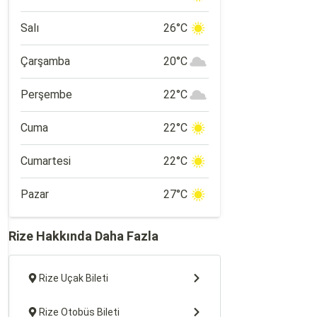
Salı
26°C
Çarşamba
20°C
Perşembe
22°C
Cuma
22°C
Cumartesi
22°C
Pazar
27°C
Rize Hakkında Daha Fazla
Rize Uçak Bileti
Rize Otobüs Bileti