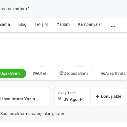
t arama motoru."
...
ralama
Blog
İletişim
Yardım
Kampanyalar
Van - Rize Uçak Bileti Ara
Uçak Bileti
Otel
Otobüs Bileti
Araç Kiral
Gidiş Tarihi
Dönüş Ekle
09 Ağu, Paz
Sadece aktarmasız uçuşları göster