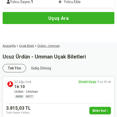
1
Yolcu Sayısı:
Yolcu Ekle
Uçuş Ara
Anasayfa
Uçak Bileti
Ürdün - Umman
Ucuz Ürdün - Umman Uçak Biletleri
Tek Yön
Gidiş-Dönüş
22 Ağu Cmt
Direkt Uçuş
3 sa 55 dk
16:10
Ürdün - Umman
AMM
·
MCT
3.815,03 TL
Bilet bul ›
Türk Hava Yolları