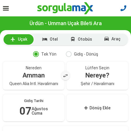
Ürdün - Umman Uçak Bileti Ara
Araç
Uçak
Otel
Otobüs
Tek Yön
Gidiş - Dönüş
Nereden
Lütfen Seçin
Amman
Nereye?
Queen Alia Intl. Havalimanı
Şehir / Havalimanı
Gidiş Tarihi
07
Dönüş Ekle
Ağustos
Cuma