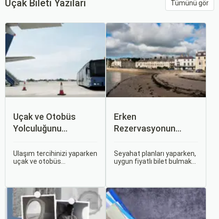
Uçak Bileti Yazıları
Tümünü gör
Uçak ve Otobüs
Erken
Yolculuğunu
Rezervasyonun
Karşılaştırın: Hangisi
Avantajları: Uçak ve
Sizin İçin Uygun?
Otobüs Bileti Satın
Ulaşım tercihinizi yaparken
Seyahat planları yaparken,
uçak ve otobüs
uygun fiyatlı bilet bulmak
Alma İpuçları
seçenekleri arasında
ve bu sayede bütçenizi
kararsız kalabilirsiniz. Her
korumak herkesin
iki ulaşım şekli de farklı
arzusudur. Günümüzde
ihtiyaçlara hitap eden,
erken rezervasyon
çeşitli avantajlar ve
yapmak, yalnızca
dezavantajlar sunar.
seyahatin maliyetini
azaltmakla kalmaz, aynı