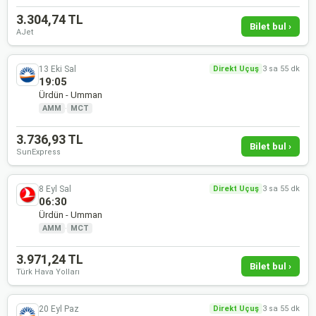
3.304,74 TL
Bilet bul ›
AJet
13 Eki Sal
Direkt Uçuş
3 sa 55 dk
19:05
Ürdün - Umman
AMM
·
MCT
3.736,93 TL
Bilet bul ›
SunExpress
8 Eyl Sal
Direkt Uçuş
3 sa 55 dk
06:30
Ürdün - Umman
AMM
·
MCT
3.971,24 TL
Bilet bul ›
Türk Hava Yolları
20 Eyl Paz
Direkt Uçuş
3 sa 55 dk