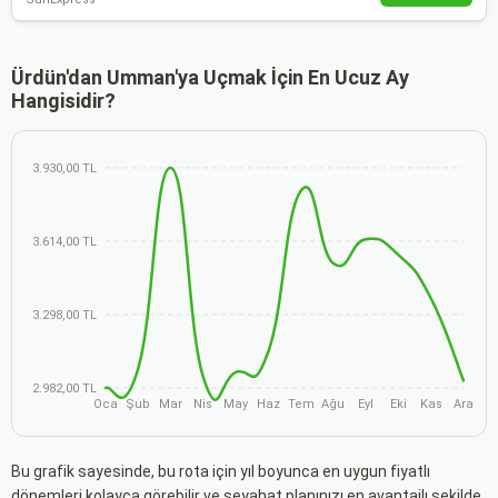
Ürdün'dan Umman'ya Uçmak İçin En Ucuz Ay
Hangisidir?
3.930,00 TL
3.614,00 TL
3.298,00 TL
2.982,00 TL
Oca
Şub
Mar
Nis
May
Haz
Tem
Ağu
Eyl
Eki
Kas
Ara
Bu grafik sayesinde, bu rota için yıl boyunca en uygun fiyatlı
dönemleri kolayca görebilir ve seyahat planınızı en avantajlı şekilde