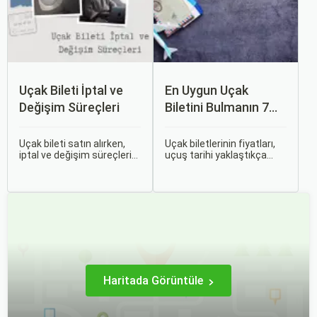
zamanda daha kaliteli bir
seyahat deneyimi
yaşamanızı sağlar.
Uçak Bileti İptal ve
En Uygun Uçak
Değişim Süreçleri
Biletini Bulmanın 7
Püf Noktası
Uçak bileti satın alırken,
Uçak biletlerinin fiyatları,
iptal ve değişim süreçlerini
uçuş tarihi yaklaştıkça
bilmek, seyahatinizde
genellikle artar. Bu yüzden
beklenmedik durumlarla
erken rezervasyon
karşılaştığınızda size
yapmak, bütçenizden
büyük avantaj sağlar. Bu
tasarruf etmenin en etkili
makalede, uçak bileti iptal
yollarından biridir.
ve değişim süreçlerinin
nasıl işlediği, hangi
durumlarda ücret iadesi
alabileceğiniz konularına
değineceğiz.
Haritada Görüntüle