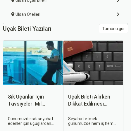
Ulsan Uçak Bileti
Ulsan Otelleri
Uçak Bileti Yazıları
Tümünü gör
Sık Uçanlar İçin
Uçak Bileti Alırken
Tavsiyeler: Mil
Dikkat Edilmesi
Puanları ve Fırsatlar
Gereken 6 Önemli
Nokta
Günümüzde sık seyahat
Seyahat etmek
edenler için uçuşlardan
günümüzde hem iş hem
maksimum verim almak
de tatil amaçlı sıklıkla