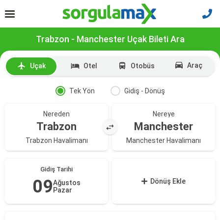
Trabzon - Manchester Uçak Bileti Ara
Araç
Uçak
Otel
Otobüs
Tek Yön
Gidiş - Dönüş
Nereden
Nereye
Trabzon
Manchester
Trabzon Havalimanı
Manchester Havalimanı
Gidiş Tarihi
09
Dönüş Ekle
Ağustos
Pazar