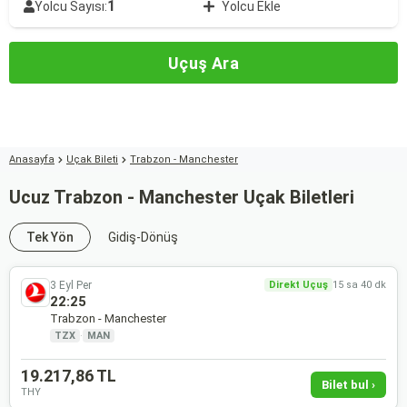
1
Yolcu Sayısı:
Yolcu Ekle
Uçuş Ara
Anasayfa
Uçak Bileti
Trabzon - Manchester
Ucuz Trabzon - Manchester Uçak Biletleri
Tek Yön
Gidiş-Dönüş
3 Eyl Per
Direkt Uçuş
15 sa 40 dk
22:25
Trabzon - Manchester
TZX
·
MAN
19.217,86 TL
Bilet bul ›
THY