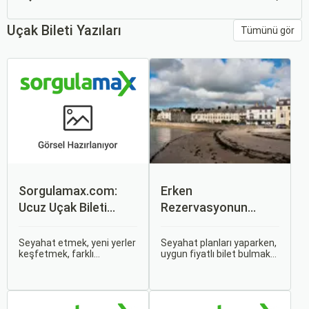
Uçak Bileti Yazıları
Tümünü gör
Sorgulamax.com:
Erken
Ucuz Uçak Bileti
Rezervasyonun
Rehberi
Avantajları: Uçak ve
Otobüs Bileti Satın
Seyahat etmek, yeni yerler
Seyahat planları yaparken,
keşfetmek, farklı
uygun fiyatlı bilet bulmak
Alma İpuçları
kültürlerle tanışmak ve
ve bu sayede bütçenizi
unutulmaz anılar
korumak herkesin
biriktirmek için mükemmel
arzusudur. Günümüzde
bir yoldur. Bu yolculukların
erken rezervasyon