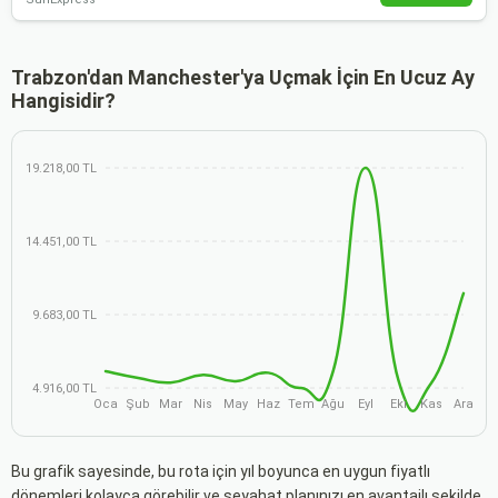
Trabzon'dan Manchester'ya Uçmak İçin En Ucuz Ay
Hangisidir?
19.218,00 TL
14.451,00 TL
9.683,00 TL
4.916,00 TL
Oca
Şub
Mar
Nis
May
Haz
Tem
Ağu
Eyl
Eki
Kas
Ara
Bu grafik sayesinde, bu rota için yıl boyunca en uygun fiyatlı
dönemleri kolayca görebilir ve seyahat planınızı en avantajlı şekilde