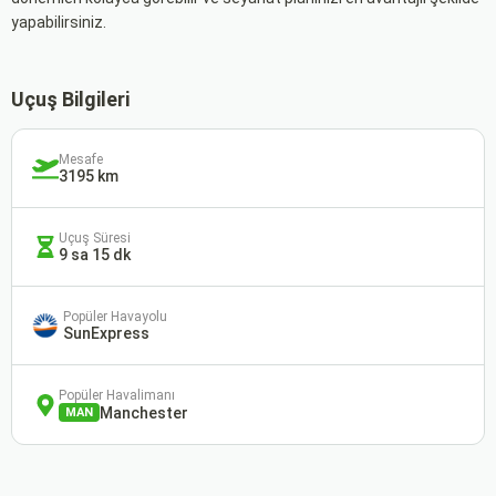
yapabilirsiniz.
Uçuş Bilgileri
Mesafe
3195 km
Uçuş Süresi
9 sa 15 dk
Popüler Havayolu
SunExpress
Popüler Havalimanı
Manchester
MAN