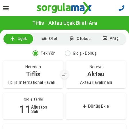
Tiflis - Aktau Uçak Bileti Ara
Araç
Uçak
Otel
Otobüs
Tek Yön
Gidiş - Dönüş
Nereden
Nereye
Tiflis
Aktau
Tbilisi International Havalimanı
Aktau Havalimanı
Gidiş Tarihi
11
Dönüş Ekle
Ağustos
Salı