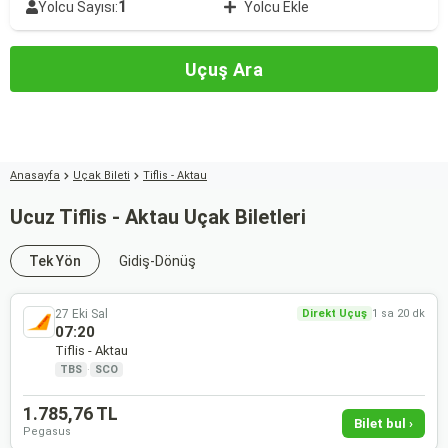
1
Yolcu Sayısı:
Yolcu Ekle
Uçuş Ara
Anasayfa
Uçak Bileti
Tiflis - Aktau
Ucuz Tiflis - Aktau Uçak Biletleri
Tek Yön
Gidiş-Dönüş
27 Eki Sal
Direkt Uçuş
1 sa 20 dk
07:20
Tiflis - Aktau
TBS
·
SCO
1.785,76 TL
Bilet bul ›
Pegasus