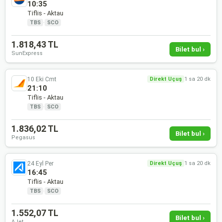
10:35
Tiflis - Aktau
TBS
·
SCO
1.818,43 TL
Bilet bul ›
SunExpress
10 Eki Cmt
Direkt Uçuş
1 sa 20 dk
21:10
Tiflis - Aktau
TBS
·
SCO
1.836,02 TL
Bilet bul ›
Pegasus
24 Eyl Per
Direkt Uçuş
1 sa 20 dk
16:45
Tiflis - Aktau
TBS
·
SCO
1.552,07 TL
Bilet bul ›
AJet