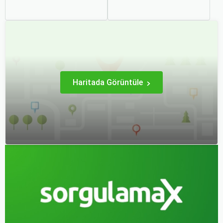
ve bu sayede bütçenizi
genellikle artar. Bu yüzden
korumak herkesin
erken rezervasyon
arzusudur. Günümüzde
yapmak, bütçenizden
erken rezervasyon
tasarruf etmenin en etkili
yapmak, yalnızca
yollarından biridir.
seyahatin maliyetini
azaltmakla kalmaz, aynı
zamanda daha kaliteli bir
seyahat deneyimi
yaşamanızı sağlar.
Haritada Görüntüle