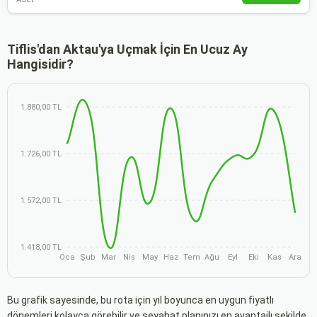
Tiflis'dan Aktau'ya Uçmak İçin En Ucuz Ay
Hangisidir?
1.880,00 TL
1.726,00 TL
1.572,00 TL
1.418,00 TL
Oca
Şub
Mar
Nis
May
Haz
Tem
Ağu
Eyl
Eki
Kas
Ara
Bu grafik sayesinde, bu rota için yıl boyunca en uygun fiyatlı
dönemleri kolayca görebilir ve seyahat planınızı en avantajlı şekilde