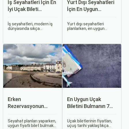
İş Seyahatleri İçin En
Yurt Dışı Seyahatleri
İyi Uçak Bileti
İçin En Uygun
Önerileri
Zamanlar
İş seyahatleri, modern iş
Yurt dışı seyahatleri
dünyasında sıkça
planlarken, en uygun
karşılaşılan ve işlevselliği
zaman dilimlerini seçmek
sağlamak adına özenle
hem ekonomik açıdan
planlanması gereken
avantaj sağlar hem de
süreçlerdir. Özellikle uçak
daha keyifli bir tatil
bileti seçimi, seyahatinizin
geçirmenizi sağlar. Bu
başarısını doğrudan
yazıda, mevsimsel
etkileyen unsurlardan
değişiklikleri, özel tatil
biridir.
günlerini ve Sorgulamax.
Erken
En Uygun Uçak
Rezervasyonun
Biletini Bulmanın 7
Avantajları: Uçak ve
Püf Noktası
Otobüs Bileti Satın
Seyahat planları yaparken,
Uçak biletlerinin fiyatları,
uygun fiyatlı bilet bulmak
uçuş tarihi yaklaştıkça
Alma İpuçları