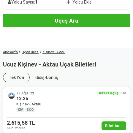
1
Yolcu Sayısı:
Yolcu Ekle
Uçuş Ara
Anasayfa
Uçak Bileti
Kişinev - Aktau
Ucuz Kişinev - Aktau Uçak Biletleri
Tek Yön
Gidiş-Dönüş
17 Ağu Pzt
Direkt Uçuş
3 sa
12:25
Kişinev - Aktau
KIV
·
SCO
2.615,58 TL
Bilet bul ›
SunExpress