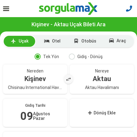
Kişinev - Aktau Uçak Bileti Ara
Araç
Uçak
Otel
Otobüs
Tek Yön
Gidiş - Dönüş
Nereden
Nereye
Kişinev
Aktau
Chisinau International Havalimanı
Aktau Havalimanı
Gidiş Tarihi
09
Dönüş Ekle
Ağustos
Pazar