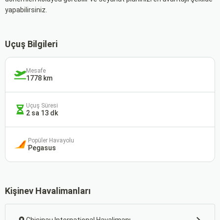
yapabilirsiniz.
Uçuş Bilgileri
Mesafe
1778 km
Uçuş Süresi
2 sa 13 dk
Popüler Havayolu
Pegasus
Kişinev Havalimanları