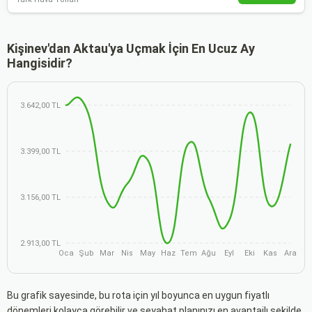
Kişinev'dan Aktau'ya Uçmak İçin En Ucuz Ay
Hangisidir?
3.642,00 TL
3.399,00 TL
3.156,00 TL
2.913,00 TL
Oca
Şub
Mar
Nis
May
Haz
Tem
Ağu
Eyl
Eki
Kas
Ara
Bu grafik sayesinde, bu rota için yıl boyunca en uygun fiyatlı
dönemleri kolayca görebilir ve seyahat planınızı en avantajlı şekilde