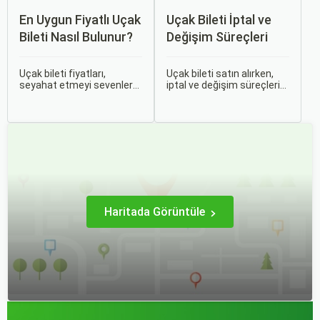
En Uygun Fiyatlı Uçak
Uçak Bileti İptal ve
Bileti Nasıl Bulunur?
Değişim Süreçleri
Uçak bileti fiyatları,
Uçak bileti satın alırken,
seyahat etmeyi sevenler
iptal ve değişim süreçlerini
için önemli bir maliyet
bilmek, seyahatinizde
kalemidir. Ancak, doğru
beklenmedik durumlarla
stratejiler ve biraz
karşılaştığınızda size
araştırma ile uygun fiyatlı
büyük avantaj sağlar. Bu
uçak bileti bulmak
makalede, uçak bileti iptal
mümkündür.
ve değişim süreçlerinin
nasıl işlediği, hangi
durumlarda ücret iadesi
alabileceğiniz konularına
değineceğiz.
Haritada Görüntüle