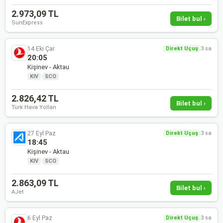
2.973,09 TL
Bilet bul ›
SunExpress
14 Eki Çar
Direkt Uçuş
3 sa
20:05
Kişinev - Aktau
KIV
·
SCO
2.826,42 TL
Bilet bul ›
Türk Hava Yolları
27 Eyl Paz
Direkt Uçuş
3 sa
18:45
Kişinev - Aktau
KIV
·
SCO
2.863,09 TL
Bilet bul ›
AJet
6 Eyl Paz
Direkt Uçuş
3 sa