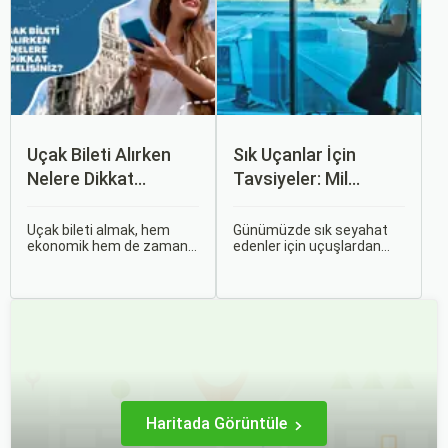
yazıda, mevsimsel
mümkündür.
değişiklikleri, özel tatil
günlerini ve Sorgulamax.
Uçak Bileti Alırken
Sık Uçanlar İçin
Nelere Dikkat
Tavsiyeler: Mil
Etmelisiniz?
Puanları ve Fırsatlar
Uçak bileti almak, hem
Günümüzde sık seyahat
ekonomik hem de zaman
edenler için uçuşlardan
açısından en verimli seçimi
maksimum verim almak
yapmak açısından dikkat
oldukça önemli. Bu
edilmesi gereken birçok
noktada devreye mil
unsuru barındırır. Bu
puanları ve çeşitli seyahat
makalede, uçak bileti
fırsatları giriyor.
alırken dikkat etmeniz
gereken önemli noktaları
ele alacak ve Sorgulamax.
Haritada Görüntüle