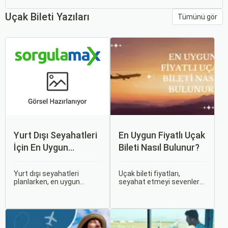
Uçak Bileti Yazıları
Tümünü gör
Yurt Dışı Seyahatleri
En Uygun Fiyatlı Uçak
İçin En Uygun
Bileti Nasıl Bulunur?
Zamanlar
Yurt dışı seyahatleri
Uçak bileti fiyatları,
planlarken, en uygun
seyahat etmeyi sevenler
zaman dilimlerini seçmek
için önemli bir maliyet
hem ekonomik açıdan
kalemidir. Ancak, doğru
avantaj sağlar hem de
stratejiler ve biraz
daha keyifli bir tatil
araştırma ile uygun fiyatlı
geçirmenizi sağlar. Bu
uçak bileti bulmak