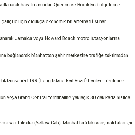
kullanarak havalimanından Queens ve Brooklyn bölgelerine
alıştığı için oldukça ekonomik bir alternatif sunar.
ullanarak Jamaica veya Howard Beach metro istasyonlarına
arına bağlanarak Manhattan şehir merkezine trafiğe takılmadan
ptıktan sonra LIRR (Long Island Rail Road) banliyö trenlerine
ion veya Grand Central terminaline yaklaşık 30 dakikada hızlıca
smi sarı taksiler (Yellow Cab), Manhattan'daki varış noktaları için