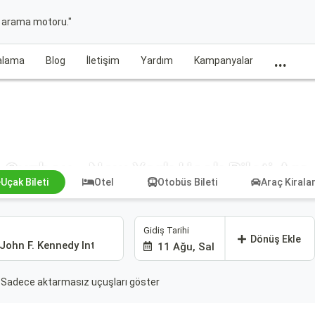
t arama motoru."
...
ralama
Blog
İletişim
Yardım
Kampanyalar
Suzhou - New York Uçak Bileti Ara
Uçak Bileti
Otel
Otobüs Bileti
Araç Kiral
Gidiş Tarihi
Dönüş Ekle
11 Ağu, Sal
Sadece aktarmasız uçuşları göster