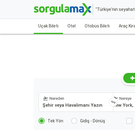
"Türkiye'nin seyaha
Uçak Bileti
Otel
Otobüs Bileti
Araç Ki
Nereden
Nereye
Tek Yön
Gidiş - Dönüş