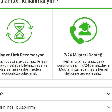
ulamax'ı kullanmalıyım?
lay ve Hızlı Rezervasyon
7/24 Müşteri Desteği
nıcı dostu arayüzümüz ile hızlı
Herhangi bir sorunuz veya
lay bir şekilde biletinizi rezerve
sorununuz için 7/24 yanınızdayız.
edin. Zaman kaybetmeden
Müşteri hizmetlerimizle her an
uçuşunuza odaklanın.
iletişime geçebilirsiniz.
ı?
ını nasıl bulabilirim?