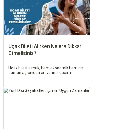
ilişkiler bulunmaktadır.
Uçak Bileti Alırken Nelere Dikkat
Etmelisiniz?
Uçak bileti almak, hem ekonomik hem de
zaman açısından en verimli seçimi
yapmak açısından dikkat edilmesi
gereken birçok unsuru barındırır. Bu
makalede, uçak bileti alırken dikkat
etmeniz gereken önemli noktaları ele
alacak ve Sorgulamax.