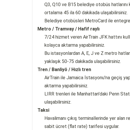
Q3, Q10 ve B15 belediye otobüs hatlarını 
ortalama 45 ila 60 dakikada ulaşabilirsiniz.
Belediye otobüsleri MetroCard ile entegre ç
Metro / Tramvay / Hafif raylı
7/24 hizmet veren AirTrain JFK hattını k
kolayca aktarma yapabilirsiniz.
Bu istasyonlardan A, E, J ve Z metro hatl
yaklaşık 50-75 dakikada ulaşabilirsiniz.
Tren / Banliyö / Hızlı tren
AirTrain ile Jamaica İstasyonu'na geçiş ya
aktarma yapabilirsiniz.
LIRR trenleri ile Manhattan'daki Penn Stat
ulaşabilirsiniz.
Taksi
Havalimanı çıkış terminallerinde yer alan re
sabit ücret (flat rate) tarifesi uygular.