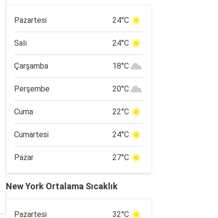
Pazartesi
24°C
Salı
24°C
Çarşamba
18°C
Perşembe
20°C
Cuma
22°C
Cumartesi
24°C
Pazar
27°C
New York Ortalama Sıcaklık
Pazartesi
32°C