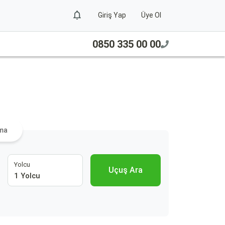
Giriş Yap
Üye Ol
0850 335 00 00
ama
Yolcu
Uçuş Ara
1 Yolcu