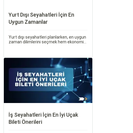
Yurt Dışı Seyahatleri İçin En
Uygun Zamanlar
Yurt dışı seyahatleri planlarken, en uygun
zaman dilimlerini seçmek hem ekonomik
açıdan avantaj sağlar hem de daha keyifli
bir tatil geçirmenizi sağlar. Bu yazıda,
mevsimsel değişiklikleri, özel tatil
günlerini ve Sorgulamax.
İş Seyahatleri İçin En İyi Uçak
Bileti Önerileri