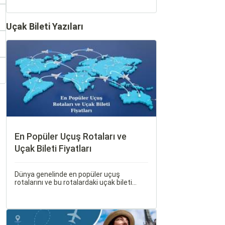
Uçak Bileti Yazıları
En Popüler Uçuş Rotaları ve
Uçak Bileti Fiyatları
Dünya genelinde en popüler uçuş
rotalarını ve bu rotalardaki uçak bileti
fiyatlarına dair ayrıntılı bir analiz yapmak
oldukça kapsamlı bir konudur. En popüler
rotalar, çeşitli faktörlere bağlı olarak
değişebilir; bunlar arasında ekonomik
durumlar, turizm trendleri ve uluslararası