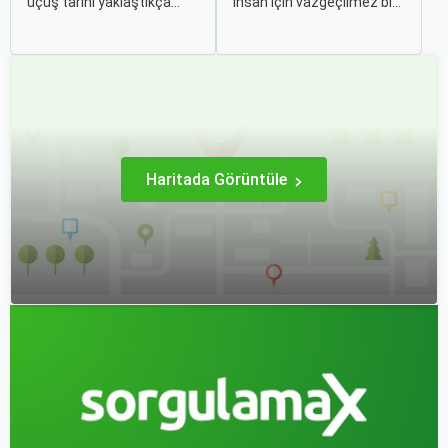
uçuş tarihi yaklaştıkça
insan için vazgeçilmez bir
genellikle artar. Bu yüzden
tutkudur. Yeni yerler
erken rezervasyon
keşfetmek, farklı
yapmak, bütçenizden
kültürlerle tanışmak ve
tasarruf etmenin en etkili
unutulmaz anılar
yollarından biridir.
biriktirmek için seyahat
etmek harika bir yoldur.
Haritada Görüntüle