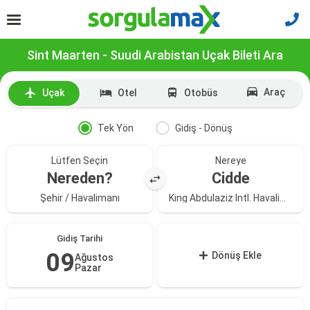
Sint Maarten - Suudi Arabistan Uçak Bileti Ara
Araç
Uçak
Otel
Otobüs
Tek Yön
Gidiş - Dönüş
Lütfen Seçin
Nereye
Nereden?
Cidde
Şehir / Havalimanı
King Abdulaziz Intl. Havalimanı
Gidiş Tarihi
09
Dönüş Ekle
Ağustos
Pazar