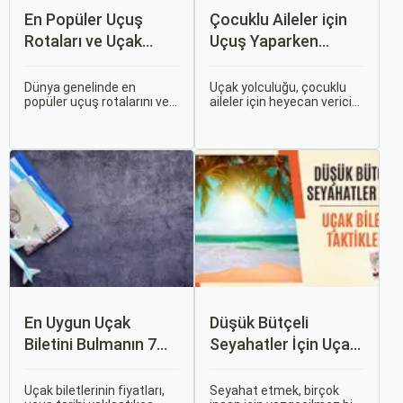
En Popüler Uçuş
Çocuklu Aileler için
Rotaları ve Uçak
Uçuş Yaparken
Bileti Fiyatları
Dikkat Edilmesi
Gerekenler
Dünya genelinde en
Uçak yolculuğu, çocuklu
popüler uçuş rotalarını ve
aileler için heyecan verici
bu rotalardaki uçak bileti
olmasının yanı sıra, bazen
fiyatlarına dair ayrıntılı bir
zorlu ve stresli bir deneyim
analiz yapmak oldukça
olabilir. Ancak, doğru
kapsamlı bir konudur. En
hazırlık ve stratejilerle bu
popüler rotalar, çeşitli
deneyimi hem sizin hem
faktörlere bağlı olarak
de çocuklarınız için keyifli
değişebilir; bunlar arasında
hale getirebilirsiniz.
ekonomik durumlar, turizm
trendleri ve uluslararası
ilişkiler bulunmaktadır.
En Uygun Uçak
Düşük Bütçeli
Biletini Bulmanın 7
Seyahatler İçin Uçak
Püf Noktası
Bileti Taktikleri
Uçak biletlerinin fiyatları,
Seyahat etmek, birçok