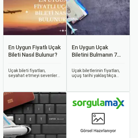
En Uygun Fiyatlı Uçak
En Uygun Uçak
Bileti Nasıl Bulunur?
Biletini Bulmanın 7
Püf Noktası
Uçak bileti fiyatları,
Uçak biletlerinin fiyatları,
seyahat etmeyi sevenler
uçuş tarihi yaklaştıkça
için önemli bir maliyet
genellikle artar. Bu yüzden
kalemidir. Ancak, doğru
erken rezervasyon
stratejiler ve biraz
yapmak, bütçenizden
araştırma ile uygun fiyatlı
tasarruf etmenin en etkili
uçak bileti bulmak
yollarından biridir.
mümkündür.