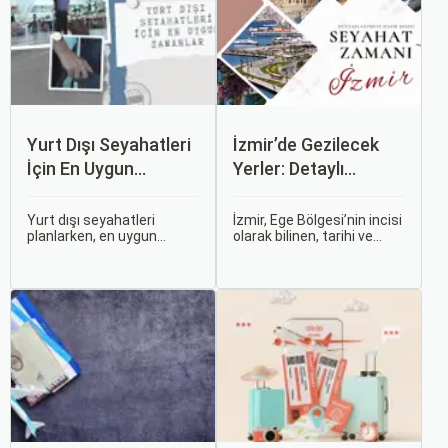
Yurt Dışı Seyahatleri
İzmir’de Gezilecek
İçin En Uygun
Yerler: Detaylı
Zamanlar
Rehber
Yurt dışı seyahatleri
İzmir, Ege Bölgesi’nin incisi
planlarken, en uygun
olarak bilinen, tarihi ve
zaman dilimlerini seçmek
kültürel zenginlikleri, doğal
hem ekonomik açıdan
güzellikleri ve modern
avantaj sağlar hem de
yaşam tarzı ile öne çıkan
daha keyifli bir tatil
bir şehirdir. Türkiye’nin en
geçirmenizi sağlar. Bu
büyük üçüncü şehri olan
yazıda, mevsimsel
İzmir, farklı dönemlere ait
değişiklikleri, özel tatil
tarihi eserleri, eşsiz plajları
günlerini ve Sorgulamax.
ve renkli gece hayatı ile
ziyaretçilerine unutulmaz
deneyimler sunmaktadır.