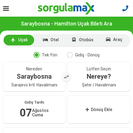
Saraybosna - Hamilton Uçak Bileti Ara
Araç
Uçak
Otel
Otobüs
Tek Yön
Gidiş - Dönüş
Nereden
Lütfen Seçin
Saraybosna
Nereye?
Sarajevo Intl. Havalimanı
Şehir / Havalimanı
Gidiş Tarihi
07
Dönüş Ekle
Ağustos
Cuma