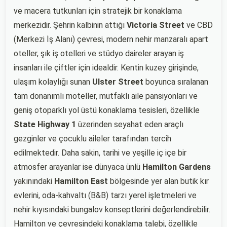
ve macera tutkunları için stratejik bir konaklama
merkezidir. Şehrin kalbinin attığı
Victoria Street
ve CBD
(Merkezi İş Alanı) çevresi, modern nehir manzaralı apart
oteller, şık iş otelleri ve stüdyo daireler arayan iş
insanları ile çiftler için idealdir. Kentin kuzey girişinde,
ulaşım kolaylığı sunan
Ulster Street
boyunca sıralanan
tam donanımlı moteller, mutfaklı aile pansiyonları ve
geniş otoparklı yol üstü konaklama tesisleri, özellikle
State Highway 1
üzerinden seyahat eden araçlı
gezginler ve çocuklu aileler tarafından tercih
edilmektedir. Daha sakin, tarihi ve yeşille iç içe bir
atmosfer arayanlar ise dünyaca ünlü
Hamilton Gardens
yakınındaki
Hamilton East
bölgesinde yer alan butik kır
evlerini, oda-kahvaltı (B&B) tarzı yerel işletmeleri ve
nehir kıyısındaki bungalov konseptlerini değerlendirebilir.
Hamilton ve çevresindeki konaklama talebi, özellikle