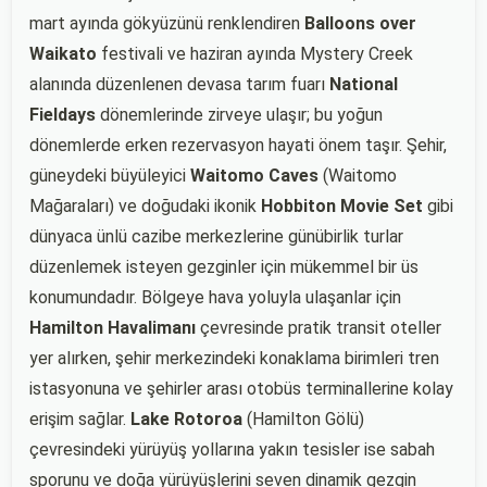
mart ayında gökyüzünü renklendiren
Balloons over
Waikato
festivali ve haziran ayında Mystery Creek
alanında düzenlenen devasa tarım fuarı
National
Fieldays
dönemlerinde zirveye ulaşır; bu yoğun
dönemlerde erken rezervasyon hayati önem taşır. Şehir,
güneydeki büyüleyici
Waitomo Caves
(Waitomo
Mağaraları) ve doğudaki ikonik
Hobbiton Movie Set
gibi
dünyaca ünlü cazibe merkezlerine günübirlik turlar
düzenlemek isteyen gezginler için mükemmel bir üs
konumundadır. Bölgeye hava yoluyla ulaşanlar için
Hamilton Havalimanı
çevresinde pratik transit oteller
yer alırken, şehir merkezindeki konaklama birimleri tren
istasyonuna ve şehirler arası otobüs terminallerine kolay
erişim sağlar.
Lake Rotoroa
(Hamilton Gölü)
çevresindeki yürüyüş yollarına yakın tesisler ise sabah
sporunu ve doğa yürüyüşlerini seven dinamik gezgin