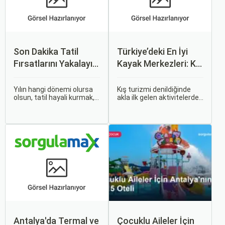
Son Dakika Tatil
Türkiye’deki En İyi
Fırsatlarını Yakalayın:
Kayak Merkezleri: Kış
Uygun Uçak ve Otel
Tatiline Hazırlanın
İpuçları
Yılın hangi dönemi olursa
Kış turizmi denildiğinde
olsun, tatil hayali kurmak,
akla ilk gelen aktivitelerden
bir sonraki seyahatinizi
biri kayak ve snowboard
planlamak heyecan
olur. Türkiye, coğrafi
vericidir. Fakat son
konumu ve farklı iklim
dakikada karar verip bir
bölgeleri sayesinde kış
anda bavulları toplayıp yola
turizmi açısından oldukça
çıkmak bazen zorlayıcı
zengin bir potansiyele
olabilir.
sahip.
Antalya'da Termal ve
Çocuklu Aileler İçin