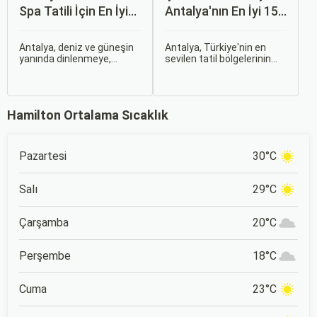
Spa Tatili İçin En İyi
Antalya'nın En İyi 15
Tesisler
Oteli
Antalya, deniz ve güneşin
Antalya, Türkiye'nin en
yanında dinlenmeye,
sevilen tatil bölgelerinin
yenilenmeye ve
başında geliyor ve çocuklu
şımartılmaya gelenler için
ailelere her bütçeye uygun,
de güçlü bir alternatif
geniş bir konaklama
sunuyor. Şehir
yelpazesi sunuyor. Bu
Hamilton Ortalama Sıcaklık
merkezindeki beş yıldızlı
rehberde, ailecek huzurlu
tesislerden butik
ve keyifli bir tatil
konaklamalara kadar pek
geçirmenizi sağlayacak en
çok seçenekte spa, sauna,
iyi antalya çocuklu aile
Pazartesi
30°C
hamam ve ıslak alan
oteli seçeneklerini bir
olanakları artık standart
araya getirdik.
hâle geldi.
Salı
29°C
Çarşamba
20°C
Perşembe
18°C
Cuma
23°C