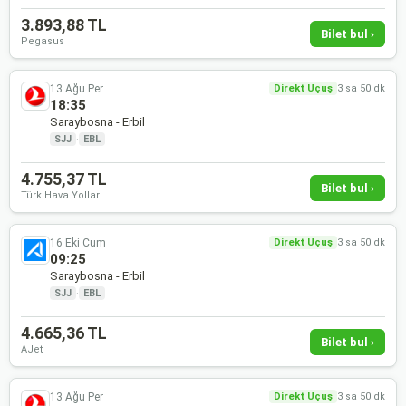
3.893,88 TL
Bilet bul ›
Pegasus
13 Ağu Per
Direkt Uçuş
3 sa 50 dk
18:35
Saraybosna - Erbil
SJJ
·
EBL
4.755,37 TL
Bilet bul ›
Türk Hava Yolları
16 Eki Cum
Direkt Uçuş
3 sa 50 dk
09:25
Saraybosna - Erbil
SJJ
·
EBL
4.665,36 TL
Bilet bul ›
AJet
13 Ağu Per
Direkt Uçuş
3 sa 50 dk