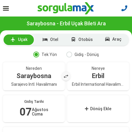
Saraybosna - Erbil Uçak Bileti Ara
Araç
Uçak
Otel
Otobüs
Tek Yön
Gidiş - Dönüş
Nereden
Nereye
Saraybosna
Erbil
Sarajevo Intl. Havalimanı
Erbil International Havalimanı
Gidiş Tarihi
07
Dönüş Ekle
Ağustos
Cuma