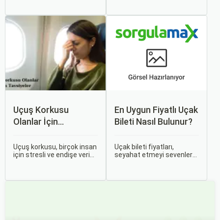
unutulmaz anılar
edenler için vazgeçilmez
biriktirmek için mükemmel
bir ulaşım şekli haline geldi.
bir yoldur. Bu yolculukların
Ancak, her hava yolu
ilk adımı ise, genellikle bir
firması sunduğu hizmetler
uçak bileti satın almaktır.
ve fiyatlandırma politikaları
açısından farklılık gösterir.
Uçuş Korkusu
En Uygun Fiyatlı Uçak
Olanlar İçin
Bileti Nasıl Bulunur?
Tavsiyeler
Uçuş korkusu, birçok insan
Uçak bileti fiyatları,
için stresli ve endişe verici
seyahat etmeyi sevenler
bir durumdur. Uçuş
için önemli bir maliyet
sırasında hissedilen bu
kalemidir. Ancak, doğru
korku ve endişe, seyahat
stratejiler ve biraz
etmek zorunda olan kişiler
araştırma ile uygun fiyatlı
için büyük bir sorun teşkil
uçak bileti bulmak
edebilir.
mümkündür.