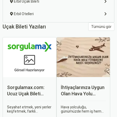
Erbil Uçak Bileti
Erbil Otelleri
Uçak Bileti Yazıları
Tümünü gör
Sorgulamax.com:
İhtiyaçlarınıza Uygun
Ucuz Uçak Bileti
Olan Hava Yolu
Rehberi
Firmasını Nasıl
Seçersiniz?
Seyahat etmek, yeni yerler
Hava yolculuğu,
keşfetmek, farklı
günümüzde hem iş hem
kültürlerle tanışmak ve
de tatil amaçlı seyahat