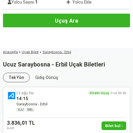
1
Yolcu Sayısı:
Yolcu Ekle
Uçuş Ara
Anasayfa
Uçak Bileti
Saraybosna - Erbil
Ucuz Saraybosna - Erbil Uçak Biletleri
Tek Yön
Gidiş-Dönüş
13 Ağu Per
Direkt Uçuş
3 sa 50 dk
14:15
Saraybosna - Erbil
SJJ
·
EBL
3.836,01 TL
Bilet bul ›
AJet