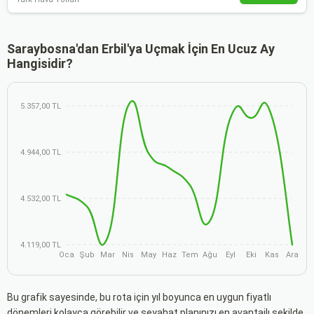
Saraybosna'dan Erbil'ya Uçmak İçin En Ucuz Ay
Hangisidir?
5.357,00 TL
4.944,00 TL
4.532,00 TL
4.119,00 TL
Oca
Şub
Mar
Nis
May
Haz
Tem
Ağu
Eyl
Eki
Kas
Ara
Bu grafik sayesinde, bu rota için yıl boyunca en uygun fiyatlı
dönemleri kolayca görebilir ve seyahat planınızı en avantajlı şekilde