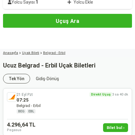
1
Yolcu Sayısı:
Yolcu Ekle
Uçuş Ara
Anasayfa
Uçak Bileti
Belgrad - Erbil
Ucuz Belgrad - Erbil Uçak Biletleri
Tek Yön
Gidiş-Dönüş
21 Eyl Pzt
Direkt Uçuş
3 sa 40 dk
07:25
Belgrad - Erbil
BEG
·
EBL
4.296,64 TL
Bilet bul ›
Pegasus