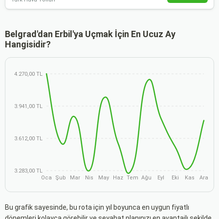
Belgrad'dan Erbil'ya Uçmak İçin En Ucuz Ay
Hangisidir?
4.270,00 TL
3.941,00 TL
3.612,00 TL
3.283,00 TL
Oca
Şub
Mar
Nis
May
Haz
Tem
Ağu
Eyl
Eki
Kas
Ara
Bu grafik sayesinde, bu rota için yıl boyunca en uygun fiyatlı
dönemleri kolayca görebilir ve seyahat planınızı en avantajlı şekilde