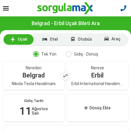
Belgrad - Erbil Uçak Bileti Ara
Araç
Uçak
Otel
Otobüs
Tek Yön
Gidiş - Dönüş
Nereden
Nereye
Belgrad
Erbil
Nikola Tesla Havalimanı
Erbil International Havalimanı
Gidiş Tarihi
11
Dönüş Ekle
Ağustos
Salı