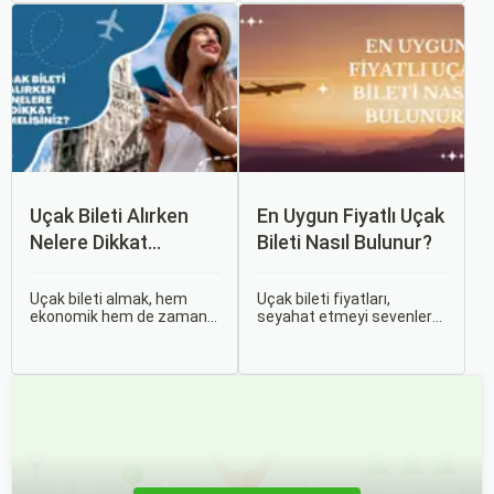
binlerce yıllık tarihine
etmek zorunda olan kişiler
rağmen modern dünyanın
için büyük bir sorun teşkil
dinamikleriyle uyum içinde
edebilir.
yaşamaktadır.
Uçak Bileti Alırken
En Uygun Fiyatlı Uçak
Nelere Dikkat
Bileti Nasıl Bulunur?
Etmelisiniz?
Uçak bileti almak, hem
Uçak bileti fiyatları,
ekonomik hem de zaman
seyahat etmeyi sevenler
açısından en verimli seçimi
için önemli bir maliyet
yapmak açısından dikkat
kalemidir. Ancak, doğru
edilmesi gereken birçok
stratejiler ve biraz
unsuru barındırır. Bu
araştırma ile uygun fiyatlı
makalede, uçak bileti
uçak bileti bulmak
alırken dikkat etmeniz
mümkündür.
gereken önemli noktaları
ele alacak ve Sorgulamax.