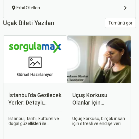
Erbil Otelleri
Uçak Bileti Yazıları
Tümünü gör
İstanbul’da Gezilecek
Uçuş Korkusu
Yerler: Detaylı
Olanlar İçin
Rehber
Tavsiyeler
İstanbul, tarihi, kültürel ve
Uçuş korkusu, birçok insan
doğal güzellikleri ile
için stresli ve endişe verici
dünyanın en büyüleyici
bir durumdur. Uçuş
şehirlerinden biridir. İki
sırasında hissedilen bu
kıtayı birleştiren bu şehir,
korku ve endişe, seyahat