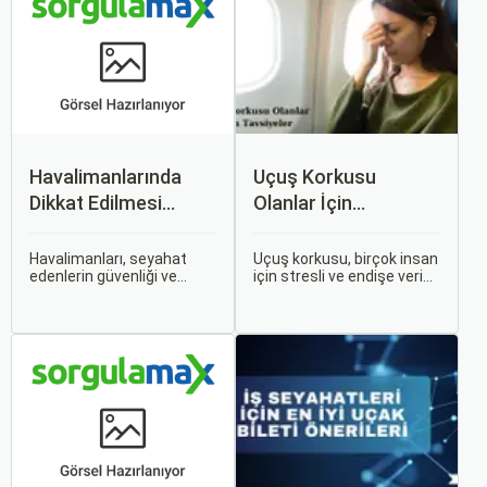
Havalimanlarında
Uçuş Korkusu
Dikkat Edilmesi
Olanlar İçin
Gerekenler
Tavsiyeler
Havalimanları, seyahat
Uçuş korkusu, birçok insan
edenlerin güvenliği ve
için stresli ve endişe verici
rahatlığı için çeşitli
bir durumdur. Uçuş
kurallara ve düzenlemelere
sırasında hissedilen bu
tabidir. Bu yazıda,
korku ve endişe, seyahat
havalimanlarında dikkat
etmek zorunda olan kişiler
edilmesi gereken önemli
için büyük bir sorun teşkil
noktaları, güvenlik
edebilir.
kontrollerini ve bekleme
süreleri hakkında ipuçlarını
detaylı bir şekilde ele
alacağız.