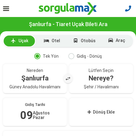
Şanlıurfa - Tiaret Uçak Bileti Ara
Araç
Uçak
Otel
Otobüs
Tek Yön
Gidiş - Dönüş
Nereden
Lütfen Seçin
Şanlıurfa
Nereye?
Güney Anadolu Havalimanı
Şehir / Havalimanı
Gidiş Tarihi
09
Dönüş Ekle
Ağustos
Pazar