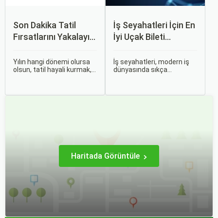
Son Dakika Tatil
İş Seyahatleri İçin En
Fırsatlarını Yakalayın:
İyi Uçak Bileti
Uygun Uçak ve Otel
Önerileri
İpuçları
Yılın hangi dönemi olursa
İş seyahatleri, modern iş
olsun, tatil hayali kurmak,
dünyasında sıkça
bir sonraki seyahatinizi
karşılaşılan ve işlevselliği
planlamak heyecan
sağlamak adına özenle
vericidir. Fakat son
planlanması gereken
dakikada karar verip bir
süreçlerdir. Özellikle uçak
anda bavulları toplayıp yola
bileti seçimi, seyahatinizin
çıkmak bazen zorlayıcı
başarısını doğrudan
olabilir.
etkileyen unsurlardan
biridir.
Haritada Görüntüle