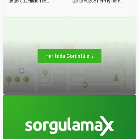
doğal güzellikleri ile
günümüzde hem iş hem
dünyanın en büyüleyici
de tatil amaçlı sıklıkla
şehirlerinden biridir. İki
başvurduğumuz bir
kıtayı birleştiren bu şehir,
aktivite haline geldi.
binlerce yıllık tarihine
Özellikle uçak bileti alırken
rağmen modern dünyanın
doğru kararları vermek,
dinamikleriyle uyum içinde
hem bütçeyi korumak hem
yaşamaktadır.
de konforlu bir seyahat
sağlamak adına büyük
önem taşır.
Haritada Görüntüle