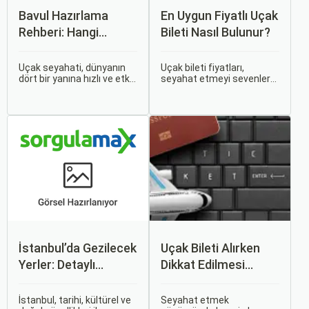
Bavul Hazırlama
En Uygun Fiyatlı Uçak
Rehberi: Hangi
Bileti Nasıl Bulunur?
Eşyalar Yanınıza
Alınmalı?
Uçak seyahati, dünyanın
Uçak bileti fiyatları,
dört bir yanına hızlı ve etkili
seyahat etmeyi sevenler
bir şekilde ulaşmanın en
için önemli bir maliyet
popüler yollarından biridir.
kalemidir. Ancak, doğru
Ancak, bu tür seyahatler
stratejiler ve biraz
için bavul hazırlamak,
araştırma ile uygun fiyatlı
doğru yapılmazsa stresli
uçak bileti bulmak
bir deneyim olabilir.
mümkündür.
İstanbul’da Gezilecek
Uçak Bileti Alırken
Yerler: Detaylı
Dikkat Edilmesi
Rehber
Gereken 6 Önemli
Nokta
İstanbul, tarihi, kültürel ve
Seyahat etmek