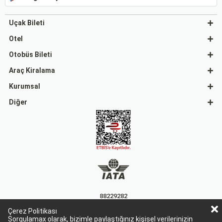
Uçak Bileti
Otel
Otobüs Bileti
Araç Kiralama
Kurumsal
Diğer
88229282
Çerez Politikası
15863
Sorgulamax olarak, bizimle paylaştığınız kişisel verilerinizin