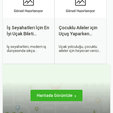
alabileceğiniz konularına
seyahat deneyimi
değineceğiz.
yaşamanızı sağlar.
İş Seyahatleri İçin En
Çocuklu Aileler için
İyi Uçak Bileti
Uçuş Yaparken
Önerileri
Dikkat Edilmesi
Gerekenler
İş seyahatleri, modern iş
Uçak yolculuğu, çocuklu
dünyasında sıkça
aileler için heyecan verici
karşılaşılan ve işlevselliği
olmasının yanı sıra, bazen
sağlamak adına özenle
zorlu ve stresli bir deneyim
planlanması gereken
olabilir. Ancak, doğru
süreçlerdir. Özellikle uçak
hazırlık ve stratejilerle bu
bileti seçimi, seyahatinizin
deneyimi hem sizin hem
başarısını doğrudan
de çocuklarınız için keyifli
etkileyen unsurlardan
hale getirebilirsiniz.
biridir.
Haritada Görüntüle