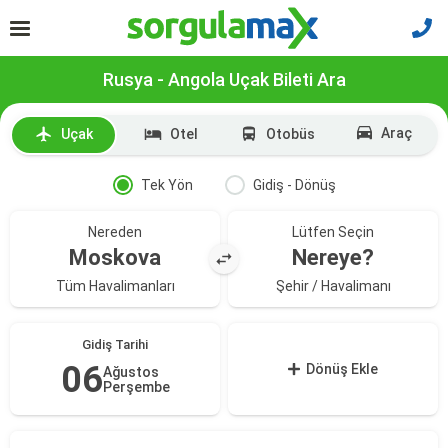
Rusya - Angola Uçak Bileti Ara
Araç
Uçak
Otel
Otobüs
Tek Yön
Gidiş - Dönüş
Nereden
Lütfen Seçin
Moskova
Nereye?
Tüm Havalimanları
Şehir / Havalimanı
Gidiş Tarihi
06
Dönüş Ekle
Ağustos
Perşembe