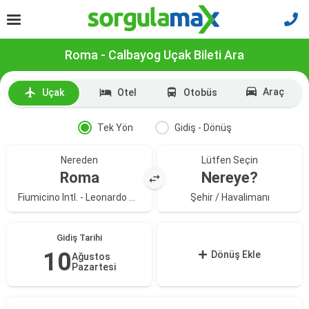
Roma - Calbayog Uçak Bileti Ara
Araç
Uçak
Otel
Otobüs
Tek Yön
Gidiş - Dönüş
Nereden
Lütfen Seçin
Roma
Nereye?
Fiumicino Intl. - Leonardo Da Vinci Havalimanı
Şehir / Havalimanı
Gidiş Tarihi
10
Dönüş Ekle
Ağustos
Pazartesi