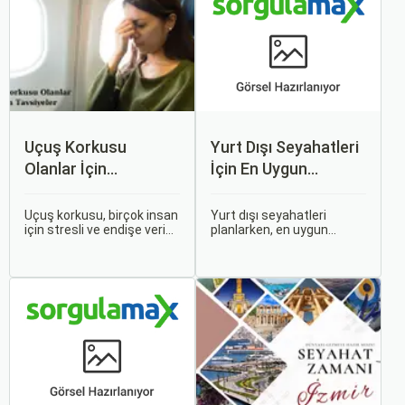
Uçuş Korkusu
Yurt Dışı Seyahatleri
Olanlar İçin
İçin En Uygun
Tavsiyeler
Zamanlar
Uçuş korkusu, birçok insan
Yurt dışı seyahatleri
için stresli ve endişe verici
planlarken, en uygun
bir durumdur. Uçuş
zaman dilimlerini seçmek
sırasında hissedilen bu
hem ekonomik açıdan
korku ve endişe, seyahat
avantaj sağlar hem de
etmek zorunda olan kişiler
daha keyifli bir tatil
için büyük bir sorun teşkil
geçirmenizi sağlar. Bu
edebilir.
yazıda, mevsimsel
değişiklikleri, özel tatil
günlerini ve Sorgulamax.