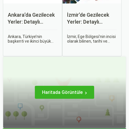
Ankara’da Gezilecek
İzmir’de Gezilecek
Yerler: Detaylı
Yerler: Detaylı
Rehber
Rehber
Ankara, Türkiye’nin
İzmir, Ege Bölgesi’nin incisi
başkenti ve ikinci büyük
olarak bilinen, tarihi ve
şehri olarak zengin tarihî
kültürel zenginlikleri, doğal
mirası, kültürel etkinlikleri
güzellikleri ve modern
ve modern yaşam tarzı ile
yaşam tarzı ile öne çıkan
dikkat çekmektedir.
bir şehirdir. Türkiye’nin en
Anadolu’nun kalbinde yer
büyük üçüncü şehri olan
alan bu şehir, hem tarihî
İzmir, farklı dönemlere ait
zenginlikleri hem de doğal
tarihi eserleri, eşsiz plajları
güzellikleri ile
ve renkli gece hayatı ile
ziyaretçilerine çeşitli keşif
ziyaretçilerine unutulmaz
imkanları sunmaktadır.
deneyimler sunmaktadır.
Haritada Görüntüle