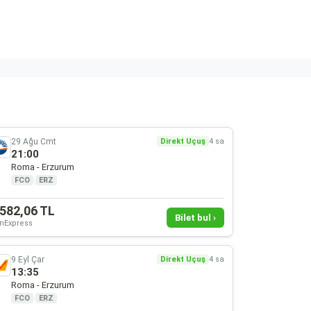
29 Ağu Cmt
Direkt Uçuş
4 sa
21:00
Roma - Erzurum
FCO
·
ERZ
.582,06 TL
Bilet bul ›
nExpress
9 Eyl Çar
Direkt Uçuş
4 sa
13:35
Roma - Erzurum
FCO
·
ERZ