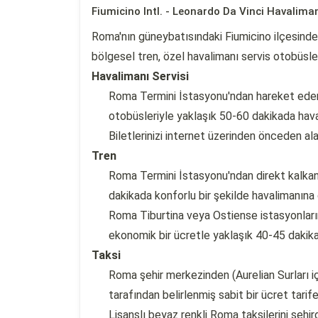
Fiumicino Intl. - Leonardo Da Vinci Havalima
Roma'nın güneybatısındaki Fiumicino ilçesinde 
bölgesel tren, özel havalimanı servis otobüsleri
Havalimanı Servisi
Roma Termini İstasyonu'ndan hareket eden 
otobüsleriyle yaklaşık 50-60 dakikada haval
Biletlerinizi internet üzerinden önceden ala
Tren
Roma Termini İstasyonu'ndan direkt kalkan 
dakikada konforlu bir şekilde havalimanına g
Roma Tiburtina veya Ostiense istasyonları
ekonomik bir ücretle yaklaşık 40-45 dakikad
Taksi
Roma şehir merkezinden (Aurelian Surları iç
tarafından belirlenmiş sabit bir ücret tarifes
Lisanslı beyaz renkli Roma taksilerini şehi