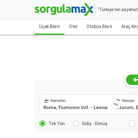
"Türkiye'nin seyaha
Uçak Bileti
Otel
Otobüs Bileti
Araç Ki
Nereden
Nereye
Tek Yön
Gidiş - Dönüş