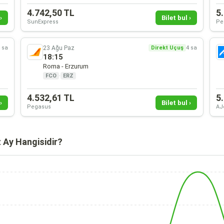
4.742,50 TL
5
›
Bilet bul ›
SunExpress
Pe
23 Ağu Paz
 sa
Direkt Uçuş
4 sa
18:15
Roma - Erzurum
FCO
·
ERZ
4.532,61 TL
5
›
Bilet bul ›
Pegasus
AJ
 Ay Hangisidir?