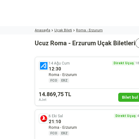
Anasayfa
Uçak Bileti
Roma - Erzurum
Ucuz Roma - Erzurum Uçak Biletleri
14 Ağu Cum
Direkt Uçuş
18
12:30
Roma - Erzurum
FCO
·
ERZ
14.869,75 TL
Bilet bul 
AJet
6 Eki Sal
Direkt Uçuş
4
21:10
Roma - Erzurum
FCO
·
ERZ