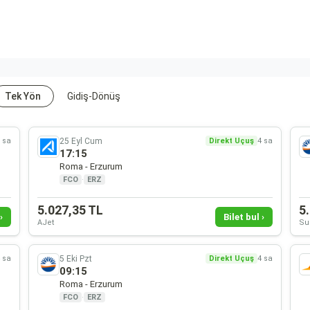
Tek Yön
Gidiş-Dönüş
25 Eyl Cum
 sa
Direkt Uçuş
4 sa
17:15
Roma - Erzurum
FCO
·
ERZ
5.027,35 TL
5
›
Bilet bul ›
AJet
Su
5 Eki Pzt
 sa
Direkt Uçuş
4 sa
09:15
Roma - Erzurum
FCO
·
ERZ