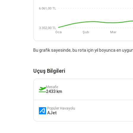
6.061,00 TL
3.352,00 TL
Oca
Şub
Mar
Bu grafik sayesinde, bu rota için yıl boyunca en uygun 
Uçuş Bilgileri
Mesafe
2433 km
Popüler Havayolu
AJet