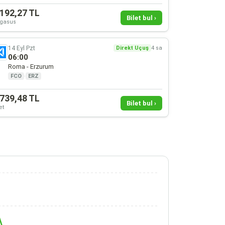
.192,27 TL
Bilet bul ›
gasus
14 Eyl Pzt
Direkt Uçuş
4 sa
06:00
Roma - Erzurum
FCO
·
ERZ
.739,48 TL
Bilet bul ›
et