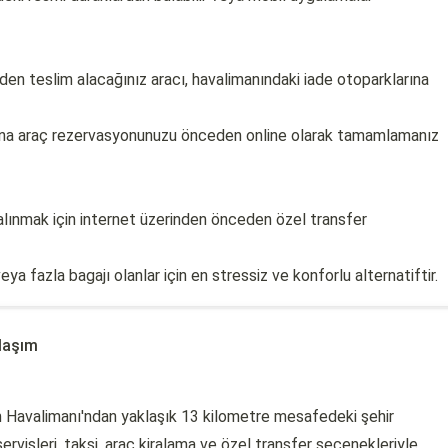
den teslim alacağınız aracı, havalimanındaki iade otoparklarına
 araç rezervasyonunuzu önceden online olarak tamamlamanız
alınmak için internet üzerinden önceden özel transfer
veya fazla bagajı olanlar için en stressiz ve konforlu alternatiftir.
laşım
m Havalimanı'ndan yaklaşık 13 kilometre mesafedeki şehir
rvisleri, taksi, araç kiralama ve özel transfer seçenekleriyle