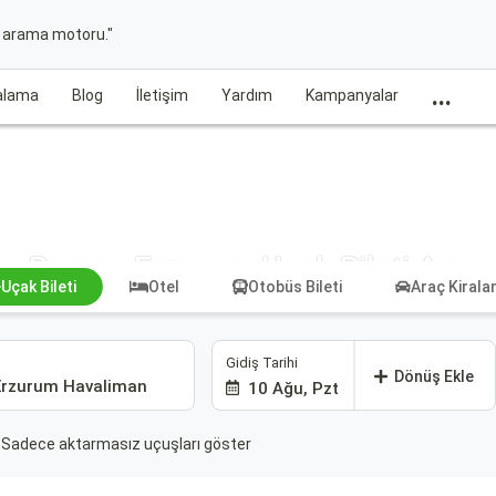
t arama motoru."
...
ralama
Blog
İletişim
Yardım
Kampanyalar
Roma - Erzurum Uçak Bileti Ara
Uçak Bileti
Otel
Otobüs Bileti
Araç Kiral
Gidiş Tarihi
Dönüş Ekle
10 Ağu, Pzt
Sadece aktarmasız uçuşları göster