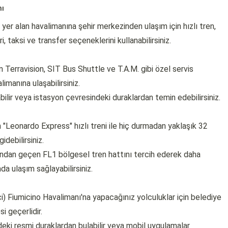
nı
yer alan havalimanına şehir merkezinden ulaşım için hızlı tren,
, taksi ve transfer seçeneklerini kullanabilirsiniz.
Terravision, SIT Bus Shuttle ve T.A.M. gibi özel servis
imanına ulaşabilirsiniz.
bilir veya istasyon çevresindeki duraklardan temin edebilirsiniz.
"Leonardo Express" hızlı treni ile hiç durmadan yaklaşık 32
idebilirsiniz.
ndan geçen FL1 bölgesel tren hattını tercih ederek daha
a ulaşım sağlayabilirsiniz.
i) Fiumicino Havalimanı'na yapacağınız yolculuklar için belediye
i geçerlidir.
rdeki resmi duraklardan bulabilir veya mobil uygulamalar