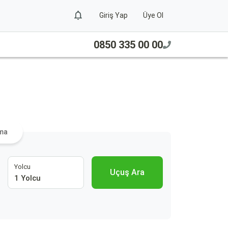
Giriş Yap
Üye Ol
0850 335 00 00
ama
Yolcu
Uçuş Ara
1 Yolcu