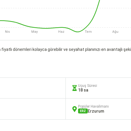
Nis
May
Haz
Tem
Ağu
fiyatlı dönemleri kolayca görebilir ve seyahat planınızı en avantajlı şekil
Uçuş Süresi
18 sa
Popüler Havalimanı
Erzurum
ERZ