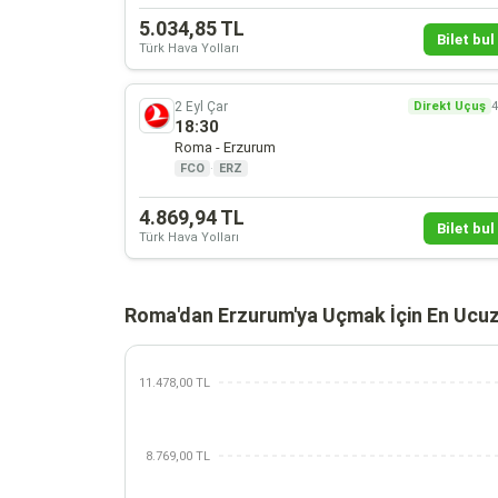
5.034,85 TL
Bilet bul 
Türk Hava Yolları
2 Eyl Çar
Direkt Uçuş
4
18:30
Roma - Erzurum
FCO
·
ERZ
4.869,94 TL
Bilet bul 
Türk Hava Yolları
Roma'dan Erzurum'ya Uçmak İçin En Ucuz
11.478,00 TL
8.769,00 TL