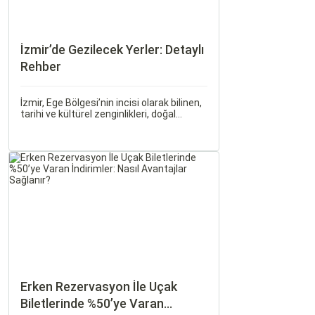
İzmir’de Gezilecek Yerler: Detaylı
Rehber
İzmir, Ege Bölgesi’nin incisi olarak bilinen,
tarihi ve kültürel zenginlikleri, doğal
güzellikleri ve modern yaşam tarzı ile öne
çıkan bir şehirdir. Türkiye’nin en büyük
üçüncü şehri olan İzmir, farklı dönemlere
ait tarihi eserleri, eşsiz plajları ve renkli
gece hayatı ile ziyaretçilerine unutulmaz
deneyimler sunmaktadır.
Erken Rezervasyon İle Uçak
Biletlerinde %50’ye Varan