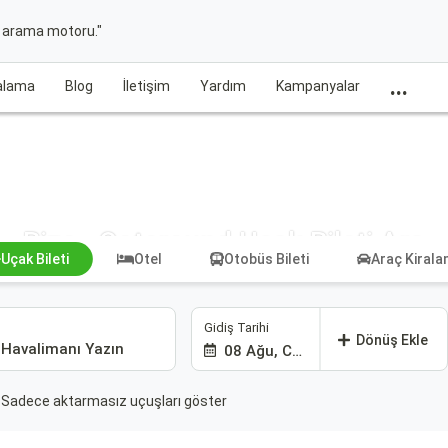
t arama motoru."
...
ralama
Blog
İletişim
Yardım
Kampanyalar
Rize - Ostersund Uçak Bileti Ara
Uçak Bileti
Otel
Otobüs Bileti
Araç Kiral
Gidiş Tarihi
Dönüş Ekle
08 Ağu, Cmt
Sadece aktarmasız uçuşları göster