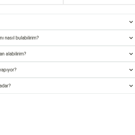
ı nasıl bulabilirim?
n alabilirim?
yapıyor?
adar?