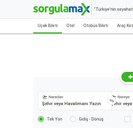
"Türkiye'nin seyaha
Uçak Bileti
Otel
Otobüs Bileti
Araç Ki
Nereden
Nereye
Tek Yön
Gidiş - Dönüş