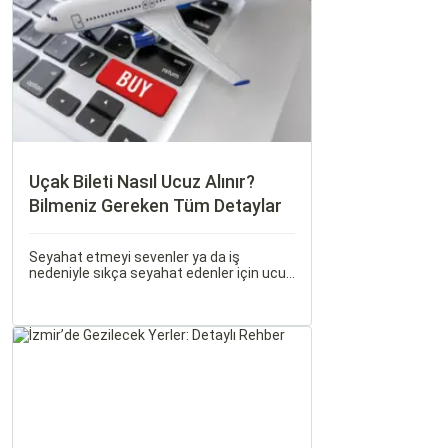
Uçak Bileti Nasıl Ucuz Alınır?
Bilmeniz Gereken Tüm Detaylar
Seyahat etmeyi sevenler ya da iş
nedeniyle sıkça seyahat edenler için ucuz
uçak bileti bulmak her zaman cazip
olmuştur. Peki, uçak biletinizi daha uygun
fiyatlarla nasıl alabilirsiniz? Aslında doğru
zamanda ve doğru yöntemlerle uçak
bileti almanın birçok püf noktası var.