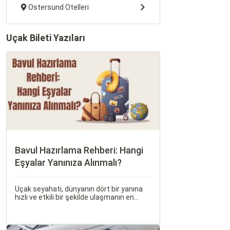
Ostersund Otelleri
Uçak Bileti Yazıları
Bavul Hazırlama Rehberi: Hangi
Eşyalar Yanınıza Alınmalı?
Uçak seyahati, dünyanın dört bir yanına
hızlı ve etkili bir şekilde ulaşmanın en
popüler yollarından biridir. Ancak, bu tür
seyahatler için bavul hazırlamak, doğru
yapılmazsa stresli bir deneyim olabilir.