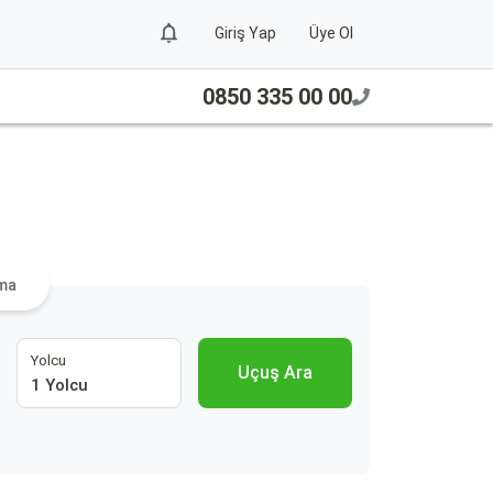
Giriş Yap
Üye Ol
0850 335 00 00
ama
Yolcu
Uçuş Ara
1 Yolcu