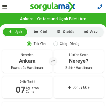
Ankara - Ostersund Uçak Bileti Ara
Araç
Uçak
Otel
Otobüs
Tek Yön
Gidiş - Dönüş
Nereden
Lütfen Seçin
Ankara
Nereye?
Esenboğa Havalimanı
Şehir / Havalimanı
Gidiş Tarihi
07
Dönüş Ekle
Ağustos
Cuma