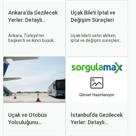
Ankara’da Gezilecek
Uçak Bileti İptal ve
Yerler: Detaylı
Değişim Süreçleri
Rehber
Ankara, Türkiye’nin
Uçak bileti satın alırken,
başkenti ve ikinci büyük
iptal ve değişim süreçlerini
şehri olarak zengin tarihî
bilmek, seyahatinizde
mirası, kültürel etkinlikleri
beklenmedik durumlarla
ve modern yaşam tarzı ile
karşılaştığınızda size
dikkat çekmektedir.
büyük avantaj sağlar. Bu
Anadolu’nun kalbinde yer
makalede, uçak bileti iptal
alan bu şehir, hem tarihî
ve değişim süreçlerinin
zenginlikleri hem de doğal
nasıl işlediği, hangi
güzellikleri ile
durumlarda ücret iadesi
ziyaretçilerine çeşitli keşif
alabileceğiniz konularına
imkanları sunmaktadır.
değineceğiz.
Uçak ve Otobüs
İstanbul’da Gezilecek
Yolculuğunu
Yerler: Detaylı
Karşılaştırın: Hangisi
Rehber