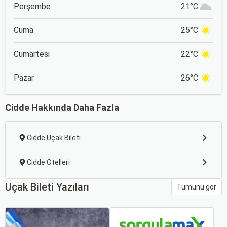
Perşembe
21°C
Cuma
25°C
Cumartesi
22°C
Pazar
26°C
Cidde Hakkında Daha Fazla
Cidde Uçak Bileti
Cidde Otelleri
Uçak Bileti Yazıları
Tümünü gör