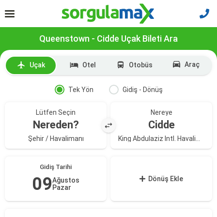
Queenstown - Cidde Uçak Bileti Ara
Araç
Uçak
Otel
Otobüs
Tek Yön
Gidiş - Dönüş
Lütfen Seçin
Nereye
Nereden?
Cidde
Şehir / Havalimanı
King Abdulaziz Intl. Havalimanı
Gidiş Tarihi
09
Dönüş Ekle
Ağustos
Pazar