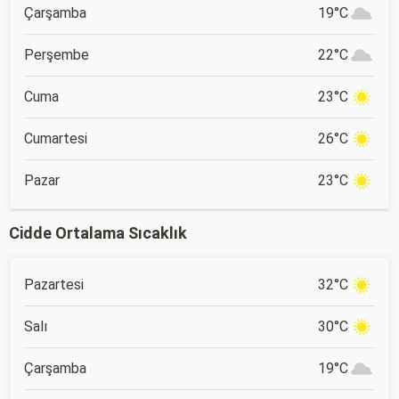
Çarşamba
19°C
Perşembe
22°C
Cuma
23°C
Cumartesi
26°C
Pazar
23°C
Cidde Ortalama Sıcaklık
Pazartesi
32°C
Salı
30°C
Çarşamba
19°C