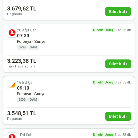
3.679,62 TL
Bilet bul ›
Pegasus
26 Ağu Çar
Direkt Uçuş
3 sa 55 dk
07:30
Polonya - Suriye
BZG
·
DAM
3.223,38 TL
Bilet bul ›
Türk Hava Yolları
16 Eyl Çar
Direkt Uçuş
3 sa 55 dk
09:10
Polonya - Suriye
BZG
·
DAM
3.548,51 TL
Bilet bul ›
Pegasus
1 Eyl Sal
Direkt Uçuş
3 sa 55 dk