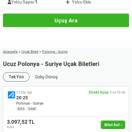
1
Yolcu Sayısı:
Yolcu Ekle
Uçuş Ara
Anasayfa
Uçak Bileti
Polonya - Suriye
Ucuz Polonya - Suriye Uçak Biletleri
Tek Yön
Gidiş-Dönüş
13 Eki Sal
Direkt Uçuş
3 sa 55 dk
20:25
Polonya - Suriye
BZG
·
DAM
3.097,52 TL
Bilet bul ›
AJet