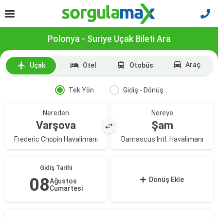
Polonya - Suriye Uçak Bileti Ara
Araç
Uçak
Otel
Otobüs
Tek Yön
Gidiş - Dönüş
Nereden
Nereye
Varşova
Şam
Frederic Chopin Havalimanı
Damascus Intl. Havalimanı
Gidiş Tarihi
08
Dönüş Ekle
Ağustos
Cumartesi