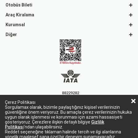
Otobüs Bileti
Araç Kiralama
Kurumsal
Diğer
88229282
Çerez Politikası
15863
Sorgulamax olarak, bizimle paylaştığınız kişisel verilerinizin
güvenliğine önem veriyoruz. Bu amaçla çerez verilerinizin hukuka
uygun olarak işlenmesi ve korunması için azami hassasiyeti
gösteriyoruz. Çerezlere ilişkin detaylı bilgiye
Gizlilik
Politikası
'ndan ulaşabilirsiniz.
Reddet seçeneğine tıklaman halinde tercih ve ilgi alanlarına
yönelik maalesef sana özel bir deneyim sunamayacağız.
Sorgulamax Turizim, TURSAB Belge No: 15863