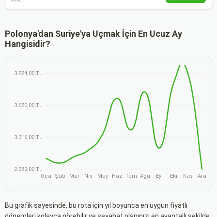
Polonya'dan Suriye'ya Uçmak İçin En Ucuz Ay
Hangisidir?
3.984,00 TL
3.650,00 TL
3.316,00 TL
2.982,00 TL
Oca
Şub
Mar
Nis
May
Haz
Tem
Ağu
Eyl
Eki
Kas
Ara
Bu grafik sayesinde, bu rota için yıl boyunca en uygun fiyatlı
dönemleri kolayca görebilir ve seyahat planınızı en avantajlı şekilde