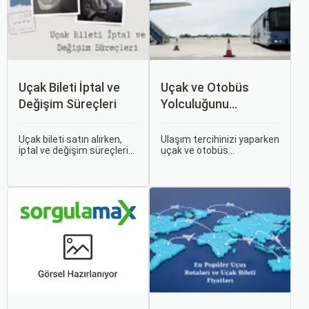
Uçak Bileti İptal ve
Uçak ve Otobüs
Değişim Süreçleri
Yolculuğunu
Karşılaştırın: Hangisi
Sizin İçin Uygun?
Uçak bileti satın alırken,
Ulaşım tercihinizi yaparken
iptal ve değişim süreçlerini
uçak ve otobüs
bilmek, seyahatinizde
seçenekleri arasında
beklenmedik durumlarla
kararsız kalabilirsiniz. Her
karşılaştığınızda size
iki ulaşım şekli de farklı
büyük avantaj sağlar. Bu
ihtiyaçlara hitap eden,
makalede, uçak bileti iptal
çeşitli avantajlar ve
ve değişim süreçlerinin
dezavantajlar sunar.
nasıl işlediği, hangi
durumlarda ücret iadesi
alabileceğiniz konularına
değineceğiz.