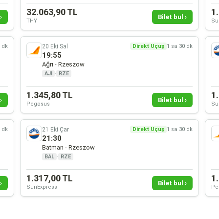
32.063,90 TL
1
›
Bilet bul ›
THY
Su
20 Eki Sal
0 dk
Direkt Uçuş
1 sa 30 dk
19:55
Ağrı - Rzeszow
AJI
·
RZE
1.345,80 TL
1
›
Bilet bul ›
Pegasus
Su
21 Eki Çar
0 dk
Direkt Uçuş
1 sa 30 dk
21:30
Batman - Rzeszow
BAL
·
RZE
1.317,00 TL
1
›
Bilet bul ›
SunExpress
Pe