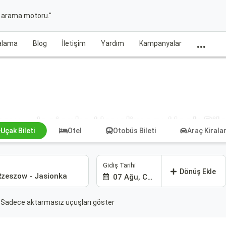
t arama motoru."
...
ralama
Blog
İletişim
Yardım
Kampanyalar
ow - Jasionka Havalimanı Uçak Bile
Uçak Bileti
Otel
Otobüs Bileti
Araç Kiral
Gidiş Tarihi
Dönüş Ekle
07 Ağu, Cum
Sadece aktarmasız uçuşları göster