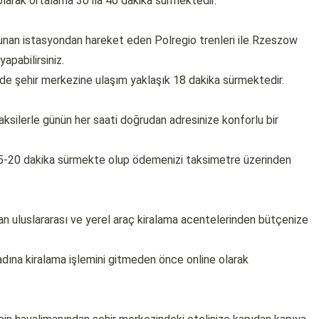
larak ortalama 30 ila 40 dakika sürmektedir.
unan istasyondan hareket eden Polregio trenleri ile Rzeszow
apabilirsiniz.
nde şehir merkezine ulaşım yaklaşık 18 dakika sürmektedir.
taksilerle günün her saati doğrudan adresinize konforlu bir
 15-20 dakika sürmekte olup ödemenizi taksimetre üzerinden
lan uluslararası ve yerel araç kiralama acentelerinden bütçenize
ına kiralama işlemini gitmeden önce online olarak