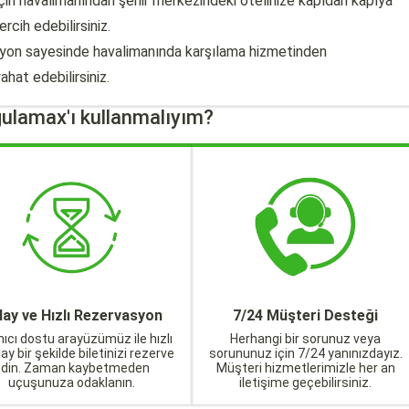
 için havalimanından şehir merkezindeki otelinize kapıdan kapıya
rcih edebilirsiniz.
yon sayesinde havalimanında karşılama hizmetinden
ahat edebilirsiniz.
ulamax'ı kullanmalıyım?
lay ve Hızlı Rezervasyon
7/24 Müşteri Desteği
nıcı dostu arayüzümüz ile hızlı
Herhangi bir sorunuz veya
lay bir şekilde biletinizi rezerve
sorununuz için 7/24 yanınızdayız.
edin. Zaman kaybetmeden
Müşteri hizmetlerimizle her an
uçuşunuza odaklanın.
iletişime geçebilirsiniz.