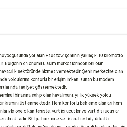
neydoğusunda yer alan Rzeszow şehrinin yaklaşık 10 kilometre
. Bölgenin en önemli ulaşım merkezlerinden biri olan
vil havacılık sektöründe hizmet vermektedir. Şehir merkezine olan
sinde yolcularına konforlu bir erişim imkanı sunan bu modern
artlarında faaliyet göstermektedir.
rminal binasına sahip olan havalimanı, yıllık yüksek yolcu
 bir kısmını üstlenmektedir. Hem konforlu bekleme alanları hem
nlarıyla öne çıkan tesiste, yurt içi uçuşlar ve yurt dışı uçuşlar
 yer almaktadır. Bölge turizmine ve ticaretine büyük katkı
yu ağırlayarak Polonya'nın dünyaya açılan önemli kapılarından biri