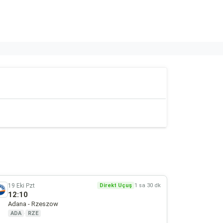
19 Eki Pzt
Direkt Uçuş
1 sa 30 dk
12:10
Adana - Rzeszow
ADA
·
RZE