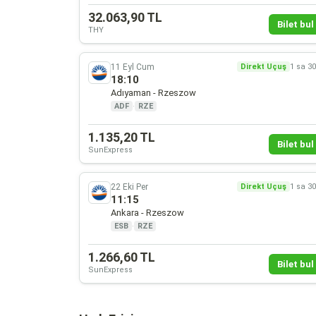
32.063,90 TL
Bilet bul 
THY
11 Eyl Cum
Direkt Uçuş
1 sa 3
18:10
Adıyaman - Rzeszow
ADF
·
RZE
1.135,20 TL
Bilet bul 
SunExpress
22 Eki Per
Direkt Uçuş
1 sa 3
11:15
Ankara - Rzeszow
ESB
·
RZE
1.266,60 TL
Bilet bul 
SunExpress