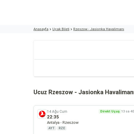
Anasayfa
Uçak Bileti
Rzeszow - Jasionka Havalimanı
Ucuz Rzeszow - Jasionka Havalimanı 
14 Ağu Cum
Direkt Uçuş
13 sa 4
22:35
Antalya - Rzeszow
AYT
·
RZE