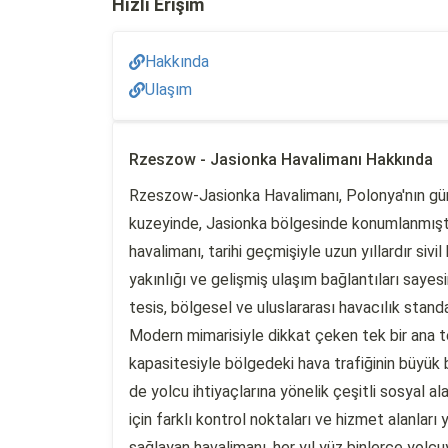
Hızlı Erişim
Hakkında
Ulaşım
Rzeszow - Jasionka Havalimanı Hakkında
Rzeszow-Jasionka Havalimanı, Polonya'nın gü
kuzeyinde, Jasionka bölgesinde konumlanmıştır
havalimanı, tarihi geçmişiyle uzun yıllardır si
yakınlığı ve gelişmiş ulaşım bağlantıları saye
tesis, bölgesel ve uluslararası havacılık stand
Modern mimarisiyle dikkat çeken tek bir ana te
kapasitesiyle bölgedeki hava trafiğinin büyük
de yolcu ihtiyaçlarına yönelik çeşitli sosyal ala
için farklı kontrol noktaları ve hizmet alanları
sağlayan havalimanı, her yıl yüz binlerce yolcu