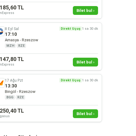
.185,60 TL
Bilet bul ›
nExpress
8 Eyl Sal
Direkt Uçuş
1 sa 30 dk
17:10
Amasya - Rzeszow
MZH
·
RZE
.147,80 TL
Bilet bul ›
nExpress
17 Ağu Pzt
Direkt Uçuş
1 sa 30 dk
13:30
Bingöl - Rzeszow
BGG
·
RZE
.250,40 TL
Bilet bul ›
gasus