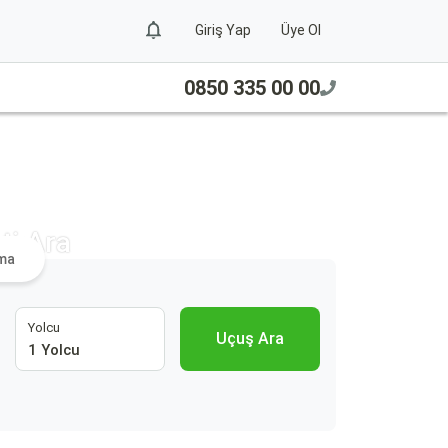
Giriş Yap
Üye Ol
0850 335 00 00
ti Ara
ama
Yolcu
Uçuş Ara
1 Yolcu