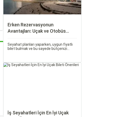
Erken Rezervasyonun
Avantajları: Uçak ve Otobüs
Bileti Satın Alma İpuçları
Seyahat planları yaparken, uygun fiyatlı
bilet bulmak ve bu sayede bütçenizi
korumak herkesin arzusudur. Günümüzde
erken rezervasyon yapmak, yalnızca
seyahatin maliyetini azaltmakla kalmaz,
aynı zamanda daha kaliteli bir seyahat
deneyimi yaşamanızı sağlar.
İş Seyahatleri İçin En İyi Uçak