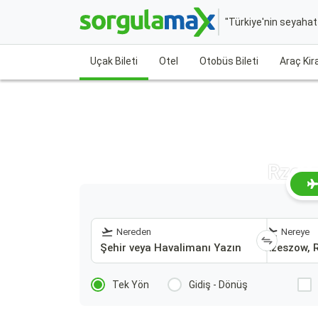
"Türkiye'nin seyaha
Uçak Bileti
Otel
Otobüs Bileti
Araç Ki
Rzesz
Nereden
Nereye
Tek Yön
Gidiş - Dönüş