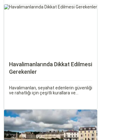
Havalimanlarında Dikkat Edilmesi
Gerekenler
Havalimanları, seyahat edenlerin güvenliği
ve rahatlığı için çeşitli kurallara ve
düzenlemelere tabidir. Bu yazıda,
havalimanlarında dikkat edilmesi gereken
önemli noktaları, güvenlik kontrollerini ve
bekleme süreleri hakkında ipuçlarını
detaylı bir şekilde ele alacağız.