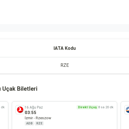
IATA Kodu
RZE
Uçak Biletleri
16 Ağu Paz
0 dk
Direkt Uçuş
8 sa 20 dk
03:55
İzmir - Rzeszow
ADB
·
RZE