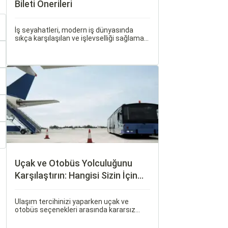
Bileti Önerileri
İş seyahatleri, modern iş dünyasında
sıkça karşılaşılan ve işlevselliği sağlamak
adına özenle planlanması gereken
süreçlerdir. Özellikle uçak bileti seçimi,
seyahatinizin başarısını doğrudan
etkileyen unsurlardan biridir.
Uçak ve Otobüs Yolculuğunu
Karşılaştırın: Hangisi Sizin İçin
Uygun?
Ulaşım tercihinizi yaparken uçak ve
otobüs seçenekleri arasında kararsız
kalabilirsiniz. Her iki ulaşım şekli de farklı
ihtiyaçlara hitap eden, çeşitli avantajlar