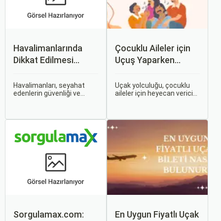
Havalimanlarında
Çocuklu Aileler için
Dikkat Edilmesi
Uçuş Yaparken
Gerekenler
Dikkat Edilmesi
Gerekenler
Havalimanları, seyahat
Uçak yolculuğu, çocuklu
edenlerin güvenliği ve
aileler için heyecan verici
rahatlığı için çeşitli
olmasının yanı sıra, bazen
kurallara ve düzenlemelere
zorlu ve stresli bir deneyim
tabidir. Bu yazıda,
olabilir. Ancak, doğru
havalimanlarında dikkat
hazırlık ve stratejilerle bu
edilmesi gereken önemli
deneyimi hem sizin hem
noktaları, güvenlik
de çocuklarınız için keyifli
kontrollerini ve bekleme
hale getirebilirsiniz.
süreleri hakkında ipuçlarını
detaylı bir şekilde ele
alacağız.
Sorgulamax.com:
En Uygun Fiyatlı Uçak