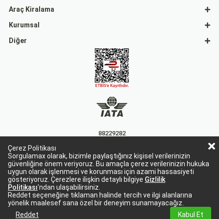
Araç Kiralama
Kurumsal
Diğer
88229282
Çerez Politikası
15863
Sorgulamax olarak, bizimle paylaştığınız kişisel verilerinizin
güvenliğine önem veriyoruz. Bu amaçla çerez verilerinizin hukuka
uygun olarak işlenmesi ve korunması için azami hassasiyeti
gösteriyoruz. Çerezlere ilişkin detaylı bilgiye
Gizlilik
Politikası
'ndan ulaşabilirsiniz.
Reddet seçeneğine tıklaman halinde tercih ve ilgi alanlarına
yönelik maalesef sana özel bir deneyim sunamayacağız.
Sorgulamax Turizim, TURSAB Belge No: 15863
Sorgulamax.com IATA üyesidir. '88229282'
Reddet
Kabul Et