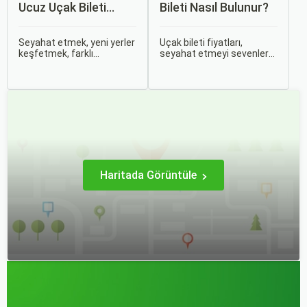
Ucuz Uçak Bileti
Bileti Nasıl Bulunur?
Rehberi
Seyahat etmek, yeni yerler
Uçak bileti fiyatları,
keşfetmek, farklı
seyahat etmeyi sevenler
kültürlerle tanışmak ve
için önemli bir maliyet
unutulmaz anılar
kalemidir. Ancak, doğru
biriktirmek için mükemmel
stratejiler ve biraz
bir yoldur. Bu yolculukların
araştırma ile uygun fiyatlı
ilk adımı ise, genellikle bir
uçak bileti bulmak
uçak bileti satın almaktır.
mümkündür.
Haritada Görüntüle