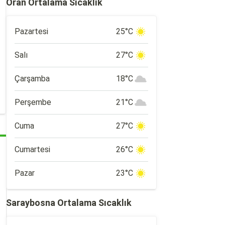
Oran Ortalama Sıcaklık
Pazartesi
25°C
Salı
27°C
Çarşamba
18°C
Perşembe
21°C
Cuma
27°C
Cumartesi
26°C
Pazar
23°C
Saraybosna Ortalama Sıcaklık