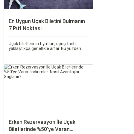
En Uygun Uçak Biletini Bulmanın
7 Püf Noktası
Uçak biletlerinin fiyatları, uçuş tarihi
yaklaştıkça genellikle artar. Bu yüzden
erken rezervasyon yapmak, bütçenizden
tasarruf etmenin en etkili yollarından
biridir.
Erken Rezervasyon İle Uçak
Biletlerinde %50’ye Varan