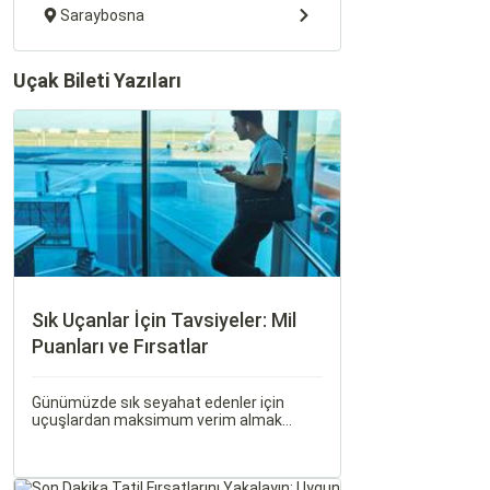
Saraybosna
Uçak Bileti Yazıları
Sık Uçanlar İçin Tavsiyeler: Mil
Puanları ve Fırsatlar
Günümüzde sık seyahat edenler için
uçuşlardan maksimum verim almak
oldukça önemli. Bu noktada devreye mil
puanları ve çeşitli seyahat fırsatları
giriyor.