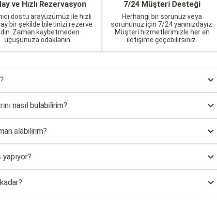
lay ve Hızlı Rezervasyon
7/24 Müşteri Desteği
nıcı dostu arayüzümüz ile hızlı
Herhangi bir sorunuz veya
lay bir şekilde biletinizi rezerve
sorununuz için 7/24 yanınızdayız.
edin. Zaman kaybetmeden
Müşteri hizmetlerimizle her an
uçuşunuza odaklanın.
iletişime geçebilirsiniz.
ı?
ını nasıl bulabilirim?
man alabilirim?
ş yapıyor?
 kadar?