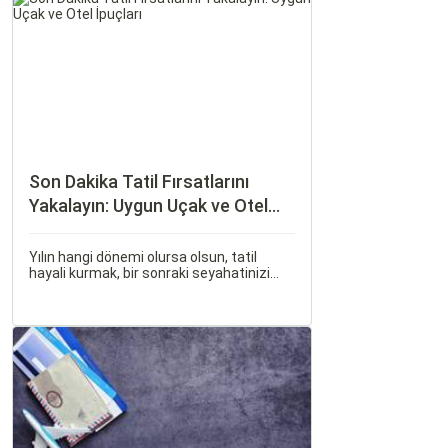
Son Dakika Tatil Fırsatlarını
Yakalayın: Uygun Uçak ve Otel
İpuçları
Yılın hangi dönemi olursa olsun, tatil
hayali kurmak, bir sonraki seyahatinizi
planlamak heyecan vericidir. Fakat son
dakikada karar verip bir anda bavulları
toplayıp yola çıkmak bazen zorlayıcı
olabilir.