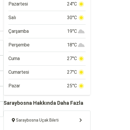
Pazartesi
24°C
Salı
30°C
Çarşamba
19°C
Perşembe
18°C
Cuma
27°C
Cumartesi
27°C
Pazar
25°C
Saraybosna Hakkında Daha Fazla
Saraybosna Uçak Bileti