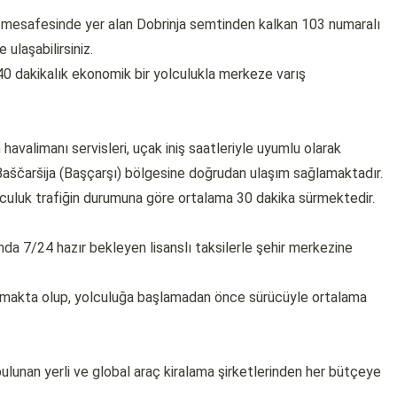
 mesafesinde yer alan Dobrinja semtinden kalkan 103 numaralı
 ulaşabilirsiniz.
40 dakikalık ekonomik bir yolculukla merkeze varış
avalimanı servisleri, uçak iniş saatleriyle uyumlu olarak
 Baščaršija (Başçarşı) bölgesine doğrudan ulaşım sağlamaktadır.
lculuk trafiğin durumuna göre ortalama 30 dakika sürmektedir.
nda 7/24 hazır bekleyen lisanslı taksilerle şehir merkezine
ışmakta olup, yolculuğa başlamadan önce sürücüyle ortalama
ulunan yerli ve global araç kiralama şirketlerinden her bütçeye