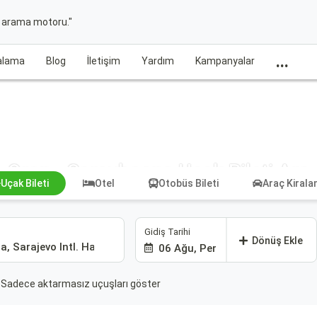
t arama motoru."
...
ralama
Blog
İletişim
Yardım
Kampanyalar
Oran - Saraybosna Uçak Bileti Ara
Uçak Bileti
Otel
Otobüs Bileti
Araç Kiral
Gidiş Tarihi
Dönüş Ekle
06 Ağu, Per
Sadece aktarmasız uçuşları göster