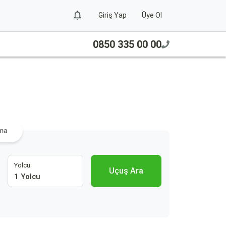
Giriş Yap
Üye Ol
0850 335 00 00
ama
Yolcu
Uçuş Ara
1 Yolcu