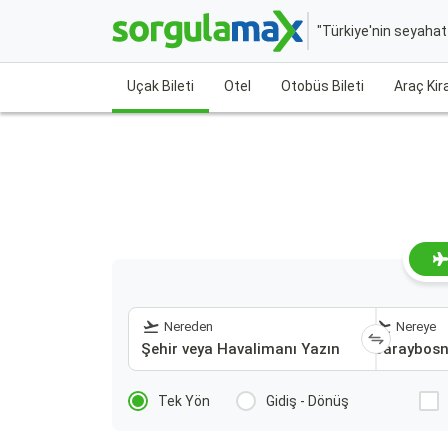
"Türkiye'nin seyaha
Uçak Bileti
Otel
Otobüs Bileti
Araç Ki
Nereden
Nereye
Tek Yön
Gidiş - Dönüş