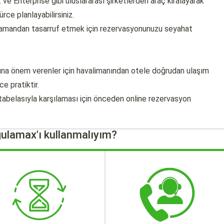
ve Enterprise gibi uluslararası şirketlerden araç kiralayarak
rce planlayabilirsiniz.
zamandan tasarruf etmek için rezervasyonunuzu seyahat
una önem verenler için havalimanından otele doğrudan ulaşım
e pratiktir.
tabelasıyla karşılaması için önceden online rezervasyon
ulamax'ı kullanmalıyım?