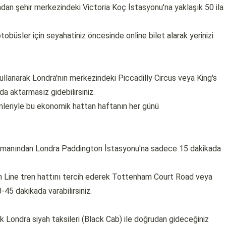
ndan şehir merkezindeki Victoria Koç İstasyonu'na yaklaşık 50 ila
obüsler için seyahatiniz öncesinde online bilet alarak yerinizi
ullanarak Londra'nın merkezindeki Piccadilly Circus veya King's
a aktarmasız gidebilirsiniz.
eriyle bu ekonomik hattan haftanın her günü
alimanından Londra Paddington İstasyonu'na sadece 15 dakikada
th Line tren hattını tercih ederek Tottenham Court Road veya
-45 dakikada varabilirsiniz.
ik Londra siyah taksileri (Black Cab) ile doğrudan gideceğiniz