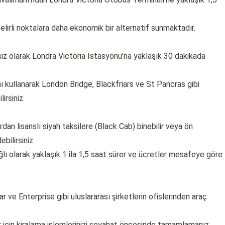
lirli noktalara daha ekonomik bir alternatif sunmaktadır.
isiz olarak Londra Victoria İstasyonu'na yaklaşık 30 dakikada
 kullanarak London Bridge, Blackfriars ve St Pancras gibi
irsiniz.
rdan lisanslı siyah taksilere (Black Cab) binebilir veya ön
bilirsiniz.
lı olarak yaklaşık 1 ila 1,5 saat sürer ve ücretler mesafeye göre
 ve Enterprise gibi uluslararası şirketlerin ofislerinden araç
r için kiralama işlemlerinizi seyahat öncesinde tamamlamanız