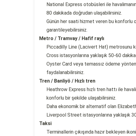
National Express otobüsleri ile havalimanı
80 dakikada doğrudan ulaşabilirsiniz.
Günün her saati hizmet veren bu konforlu ot
garantileyebilirsiniz.
Metro / Tramvay / Hafif raylı
Piccadilly Line (Lacivert Hat) metrosunu k
Cross istasyonlarına yaklaşık 50-60 dakikad
Oyster Card veya temassız ödeme yönteml
faydalanabilirsiniz.
Tren / Banliyö / Hızlı tren
Heathrow Express hızlı tren hattı ile hav
konforlu bir şekilde ulaşabilirsiniz.
Daha ekonomik bir alternatif olan Elizabe
Liverpool Street istasyonlarına yaklaşık 30
Taksi
Terminallerin çıkışında hazır bekleyen ikon