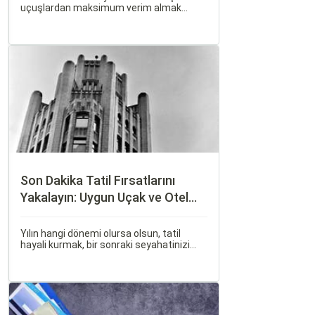
uçuşlardan maksimum verim almak
oldukça önemli. Bu noktada devreye mil
puanları ve çeşitli seyahat fırsatları
giriyor.
Son Dakika Tatil Fırsatlarını
Yakalayın: Uygun Uçak ve Otel
İpuçları
Yılın hangi dönemi olursa olsun, tatil
hayali kurmak, bir sonraki seyahatinizi
planlamak heyecan vericidir. Fakat son
dakikada karar verip bir anda bavulları
toplayıp yola çıkmak bazen zorlayıcı
olabilir.