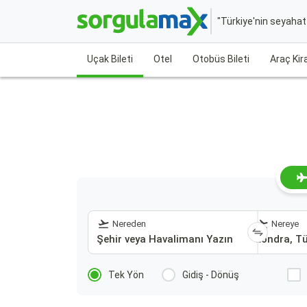
"Türkiye'nin seyaha
Uçak Bileti
Otel
Otobüs Bileti
Araç Ki
Nereden
Nereye
Tek Yön
Gidiş - Dönüş