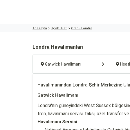
Anasayfa
Uçak Bileti
Oran - Londra
Londra Havalimanları
Gatwick Havalimanı
Heat
Havalimanından Londra Şehir Merkezine Ul
Gatwick Havalimanı
Londra'nın güneyindeki West Sussex bölgesind
tren, havalimanı servisi, taksi, özel transfer 
Havalimanı Servisi
National Express otobüsleri ile Gatwick Ha