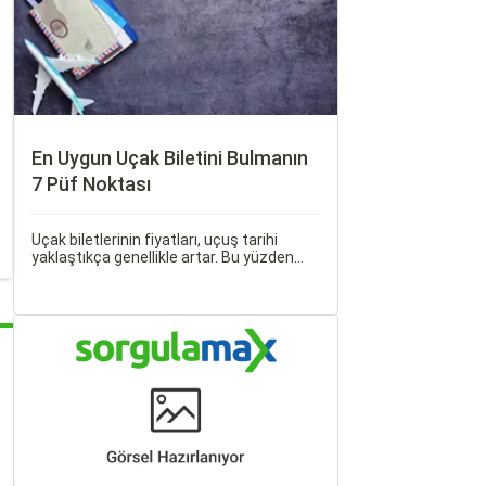
En Uygun Uçak Biletini Bulmanın
7 Püf Noktası
Uçak biletlerinin fiyatları, uçuş tarihi
yaklaştıkça genellikle artar. Bu yüzden
erken rezervasyon yapmak, bütçenizden
tasarruf etmenin en etkili yollarından
biridir.