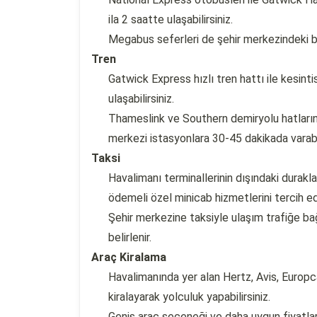
ila 2 saatte ulaşabilirsiniz.
Megabus seferleri de şehir merkezindeki be
Tren
Gatwick Express hızlı tren hattı ile kesint
ulaşabilirsiniz.
Thameslink ve Southern demiryolu hatlarını
merkezi istasyonlara 30-45 dakikada varabil
Taksi
Havalimanı terminallerinin dışındaki durakla
ödemeli özel minicab hizmetlerini tercih ede
Şehir merkezine taksiyle ulaşım trafiğe bağ
belirlenir.
Araç Kiralama
Havalimanında yer alan Hertz, Avis, Europcar
kiralayarak yolculuk yapabilirsiniz.
Geniş araç seçeneği ve daha uygun fiyatla