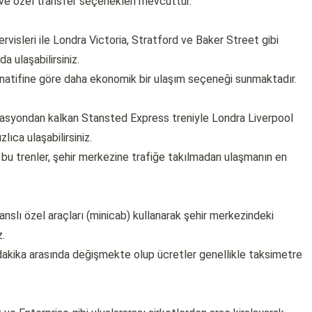
ma ve özel transfer seçenekleri mevcuttur.
visleri ile Londra Victoria, Stratford ve Baker Street gibi
a ulaşabilirsiniz.
rnatifine göre daha ekonomik bir ulaşım seçeneği sunmaktadır.
stasyondan kalkan Stansted Express treniyle Londra Liverpool
ıca ulaşabilirsiniz.
bu trenler, şehir merkezine trafiğe takılmadan ulaşmanın en
sanslı özel araçları (minicab) kullanarak şehir merkezindeki
z.
 dakika arasında değişmekte olup ücretler genellikle taksimetre