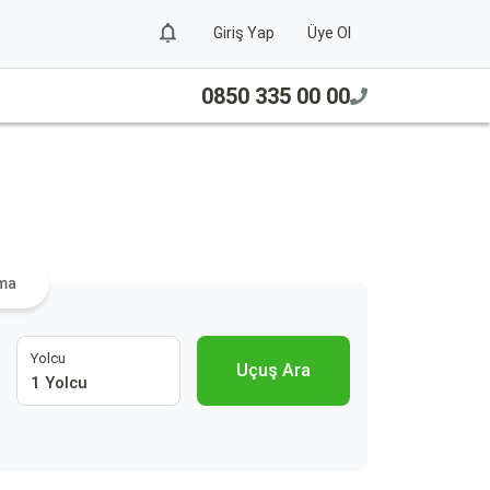
Giriş Yap
Üye Ol
0850 335 00 00
ama
Yolcu
Uçuş Ara
1 Yolcu