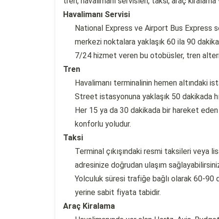
tren, havalimanı servisleri, taksi, araç kirala
Havalimanı Servisi
National Express ve Airport Bus Express ser
merkezi noktalara yaklaşık 60 ila 90 dakikad
7/24 hizmet veren bu otobüsler, tren alte
Tren
Havalimanı terminalinin hemen altındaki i
Street istasyonuna yaklaşık 50 dakikada hızl
Her 15 ya da 30 dakikada bir hareket eden 
konforlu yoludur.
Taksi
Terminal çıkışındaki resmi taksileri veya li
adresinize doğrudan ulaşım sağlayabilirsini
Yolculuk süresi trafiğe bağlı olarak 60-90
yerine sabit fiyata tabidir.
Araç Kiralama