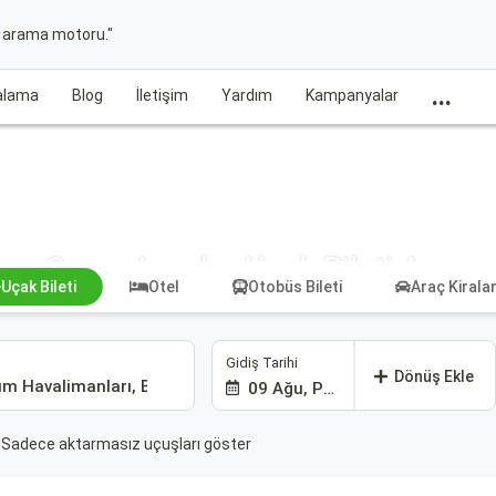
t arama motoru."
...
ralama
Blog
İletişim
Yardım
Kampanyalar
Oran - Londra Uçak Bileti Ara
Uçak Bileti
Otel
Otobüs Bileti
Araç Kiral
Gidiş Tarihi
Dönüş Ekle
09 Ağu, Paz
Sadece aktarmasız uçuşları göster