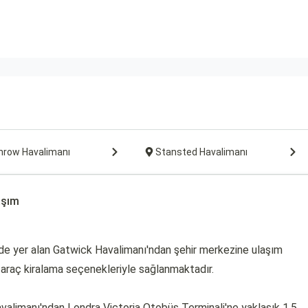
hrow Havalimanı
Stansted Havalimanı
aşım
e yer alan Gatwick Havalimanı'ndan şehir merkezine ulaşım
ve araç kiralama seçenekleriyle sağlanmaktadır.
valimanı'ndan Londra Victoria Otobüs Terminali'ne yaklaşık 1,5