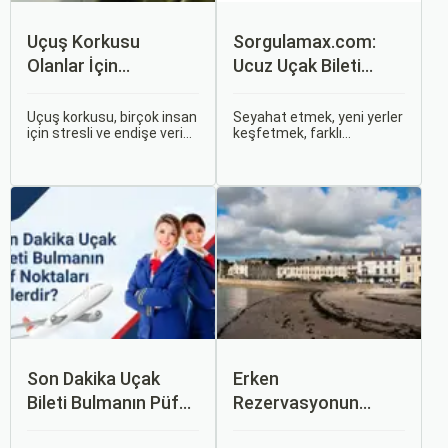
Uçuş Korkusu
Sorgulamax.com:
Olanlar İçin
Ucuz Uçak Bileti
Tavsiyeler
Rehberi
Uçuş korkusu, birçok insan
Seyahat etmek, yeni yerler
için stresli ve endişe verici
keşfetmek, farklı
bir durumdur. Uçuş
kültürlerle tanışmak ve
sırasında hissedilen bu
unutulmaz anılar
korku ve endişe, seyahat
biriktirmek için mükemmel
etmek zorunda olan kişiler
bir yoldur. Bu yolculukların
için büyük bir sorun teşkil
ilk adımı ise, genellikle bir
edebilir.
uçak bileti satın almaktır.
Son Dakika Uçak
Erken
Bileti Bulmanın Püf
Rezervasyonun
Noktaları Nelerdir?
Avantajları: Uçak ve