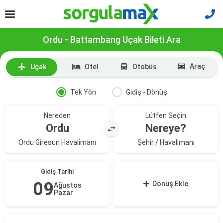
Ordu - Battambang Uçak Bileti Ara
Araç
Uçak
Otel
Otobüs
Tek Yön
Gidiş - Dönüş
Nereden
Lütfen Seçin
Ordu
Nereye?
Ordu Giresun Havalimanı
Şehir / Havalimanı
Gidiş Tarihi
09
Dönüş Ekle
Ağustos
Pazar