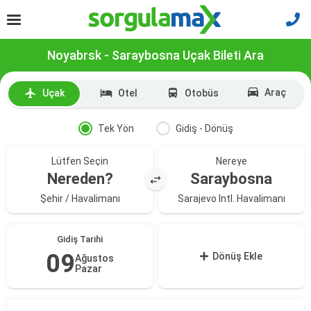
Noyabrsk - Saraybosna Uçak Bileti Ara
Araç
Uçak
Otel
Otobüs
Tek Yön
Gidiş - Dönüş
Lütfen Seçin
Nereye
Nereden?
Saraybosna
Şehir / Havalimanı
Sarajevo Intl. Havalimanı
Gidiş Tarihi
09
Dönüş Ekle
Ağustos
Pazar