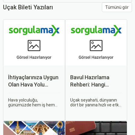
Uçak Bileti Yazıları
Tümünü gör
İhtiyaçlarınıza Uygun
Bavul Hazırlama
Olan Hava Yolu
Rehberi: Hangi
Firmasını Nasıl
Eşyalar Yanınıza
Seçersiniz?
Alınmalı?
Hava yolculuğu,
Uçak seyahati, dünyanın
günümüzde hem iş hem
dört bir yanına hızlı ve etkili
de tatil amaçlı seyahat
bir şekilde ulaşmanın en
edenler için vazgeçilmez
popüler yollarından biridir.
bir ulaşım şekli haline geldi.
Ancak, bu tür seyahatler
Ancak, her hava yolu
için bavul hazırlamak,
firması sunduğu hizmetler
doğru yapılmazsa stresli
ve fiyatlandırma politikaları
bir deneyim olabilir.