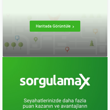
deneyimi hem sizin hem
biriktirmek için seyahat
de çocuklarınız için keyifli
etmek harika bir yoldur.
hale getirebilirsiniz.
Haritada Görüntüle