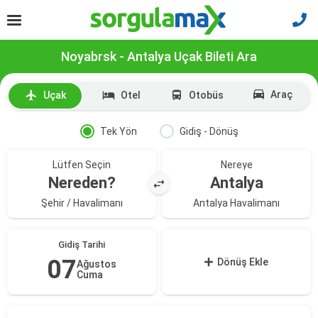
Noyabrsk - Antalya Uçak Bileti Ara
Araç
Uçak
Otel
Otobüs
Tek Yön
Gidiş - Dönüş
Lütfen Seçin
Nereye
Nereden?
Antalya
Şehir / Havalimanı
Antalya Havalimanı
Gidiş Tarihi
07
Dönüş Ekle
Ağustos
Cuma